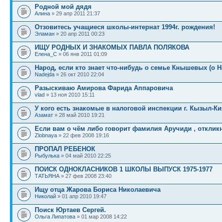
Родной мой дядя
Алина
» 29 апр 2011 21:37
Отзовитесь учащиеся школы-интернат 1994г. рождения!
Эламан
» 20 апр 2011 00:23
ИЩУ РОДНЫХ И ЗНАКОМЫХ ПАВЛА ПОЛЯКОВА
Елена_C
» 06 янв 2011 01:09
Народ, если кто знает что-нибудь о семье Кнышевых (о 
Nadejda
» 26 окт 2010 22:04
Разыскиваю Амирова Фарида Аппаровича
vlad
» 13 ноя 2010 15:11
У кого есть знакомые в налоговой инспекции г. Кызыл-Ки
Азамат
» 28 май 2010 19:21
Если вам о чём либо говорит фамилия Аручиди , откликн
Zlobnaya
» 22 фев 2008 19:16
ПРОПАЛ РЕБЕНОК
Рыбулька
» 04 май 2010 22:25
ПОИСК ОДНОКЛАСНИКОВ 1 ШКОЛЫ ВЫПУСК 1975-1977
TАТЬЯНА
» 27 фев 2008 23:40
Ищу отца Жарова Бориса Николаевича
Николай
» 01 апр 2010 19:47
Поиск Юртаев Сергей.
Ольга Липатова
» 01 мар 2008 14:22