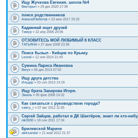
Ищу Жучкова Евгения. школа №4
Викторыч
» 29 дек 2020 17:38
поиск родственников
АлексейЧеботов
» 23 июн 2017 20:25
Кадамжай ищет друзей
Тимур
» 22 апр 2006 20:06
ОТЗОВИТЕCЬ МОЙ ЛЮБИМЫЙ 8 КЛАСС
TАТЬЯНА
» 27 фев 2008 23:38
Поиск Кызыл - Кийцев по Крыму.
Leonid
» 12 ноя 2014 21:44
Сумина Лариса Ивановна
Вигук
» 06 дек 2013 07:02
Ищу друга детства
Ильдар
» 03 сен 2013 14:18
Ищу брата Закирова Игоря.
Эмиль
» 05 фев 2008 14:32
Как связаться с руководством города?
valery_r
» 07 авг 2012 11:05
Сергей Зайцев, работал в ДК Шахтёров, знает ли кто-нибу
nik0930
» 18 сен 2011 17:34
Брилевской Марине
aleksandar
» 21 май 2012 21:37