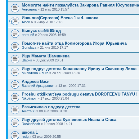
Момогите найти пожалуйста Закирова Равиля Юсуповича
Антонина
» 12 мар 2010 13:57
Иванова(Сергеева) Елена 1 и 4. школа
Aibek
» 05 мар 2010 17:18
Выпуск сшN6 89год
евгений
» 29 сен 2006 16:59
Помогите найти отца Колмогорова Игоря Юрьевича
Gorislava
» 21 янв 2010 17:17
Ищу Мамата Шамшиева
Шарик
» 03 дек 2009 20:51
Ищу подруг детства Конавалову Ирину и Скачкову Лилю
Милютина Ольга
» 20 сен 2009 13:20
Андреев Вася
Василий Аркадьевич
» 13 окт 2009 17:31
Proshu otkliknut'sya podrugu detstva DOROFEEVU TANYU !
Nikolinaxr
» 17 июл 2008 23:04
Разыскиваю подругу детства
Анюта88
» 08 янв 2008 01:20
Ищу друзей детства Кузнецовых Ивана и Стаса
RuslanBoch
» 19 июл 2008 14:21
школа 1
rodg
» 03 июл 2009 20:55