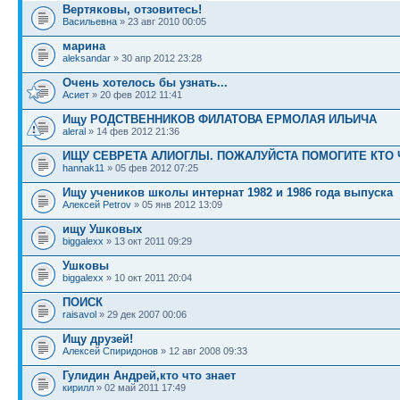
Вертяковы, отзовитесь!
Васильевна
» 23 авг 2010 00:05
марина
aleksandar
» 30 апр 2012 23:28
Очень хотелось бы узнать...
Асиет
» 20 фев 2012 11:41
Ищу РОДСТВЕННИКОВ ФИЛАТОВА ЕРМОЛАЯ ИЛЬИЧА
aleral
» 14 фев 2012 21:36
ИЩУ СЕВРЕТА АЛИОГЛЫ. ПОЖАЛУЙСТА ПОМОГИТЕ КТО 
hannak11
» 05 фев 2012 07:25
Ищу учеников школы интернат 1982 и 1986 года выпуска
Алексей Petrov
» 05 янв 2012 13:09
ищу Ушковых
biggalexx
» 13 окт 2011 09:29
Ушковы
biggalexx
» 10 окт 2011 20:04
ПОИСК
raisavol
» 29 дек 2007 00:06
Ищу друзей!
Алексей Спиридонов
» 12 авг 2008 09:33
Гулидин Андрей,кто что знает
кирилл
» 02 май 2011 17:49