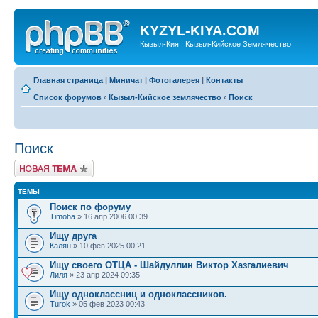
KYZYL-KIYA.COM
Кызыл-Кия | Кызыл-Кийское Землячество
Главная страница
|
Миничат
|
Фотогалерея
|
Контакты
Список форумов
‹
Кызыл-Кийское землячество
‹
Поиск
Поиск
Новая тема
ТЕМЫ
Поиск по форуму
Timoha
» 16 апр 2006 00:39
Ищу друга
Калян
» 10 фев 2025 00:21
Ищу своего ОТЦА - Шайдуллин Виктор Хазгалиевич
Лиля
» 23 апр 2024 09:35
Ищу одноклассниц и одноклассников.
Turok
» 05 фев 2023 00:43