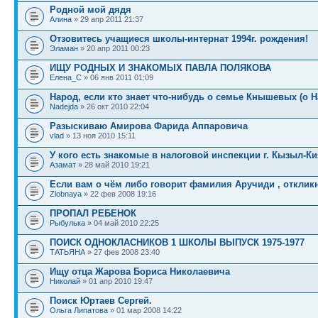
Родной мой дядя
Алина
» 29 апр 2011 21:37
Отзовитесь учащиеся школы-интернат 1994г. рождения!
Эламан
» 20 апр 2011 00:23
ИЩУ РОДНЫХ И ЗНАКОМЫХ ПАВЛА ПОЛЯКОВА
Елена_C
» 06 янв 2011 01:09
Народ, если кто знает что-нибудь о семье Кнышевых (о 
Nadejda
» 26 окт 2010 22:04
Разыскиваю Амирова Фарида Аппаровича
vlad
» 13 ноя 2010 15:11
У кого есть знакомые в налоговой инспекции г. Кызыл-Ки
Азамат
» 28 май 2010 19:21
Если вам о чём либо говорит фамилия Аручиди , откликн
Zlobnaya
» 22 фев 2008 19:16
ПРОПАЛ РЕБЕНОК
Рыбулька
» 04 май 2010 22:25
ПОИСК ОДНОКЛАСНИКОВ 1 ШКОЛЫ ВЫПУСК 1975-1977
TАТЬЯНА
» 27 фев 2008 23:40
Ищу отца Жарова Бориса Николаевича
Николай
» 01 апр 2010 19:47
Поиск Юртаев Сергей.
Ольга Липатова
» 01 мар 2008 14:22