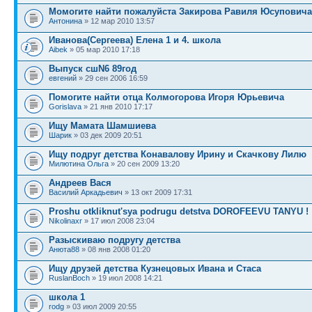
Момогите найти пожалуйста Закирова Равиля Юсуповича
Антонина
» 12 мар 2010 13:57
Иванова(Сергеева) Елена 1 и 4. школа
Aibek
» 05 мар 2010 17:18
Выпуск сшN6 89год
евгений
» 29 сен 2006 16:59
Помогите найти отца Колмогорова Игоря Юрьевича
Gorislava
» 21 янв 2010 17:17
Ищу Мамата Шамшиева
Шарик
» 03 дек 2009 20:51
Ищу подруг детства Конавалову Ирину и Скачкову Лилю
Милютина Ольга
» 20 сен 2009 13:20
Андреев Вася
Василий Аркадьевич
» 13 окт 2009 17:31
Proshu otkliknut'sya podrugu detstva DOROFEEVU TANYU !
Nikolinaxr
» 17 июл 2008 23:04
Разыскиваю подругу детства
Анюта88
» 08 янв 2008 01:20
Ищу друзей детства Кузнецовых Ивана и Стаса
RuslanBoch
» 19 июл 2008 14:21
школа 1
rodg
» 03 июл 2009 20:55