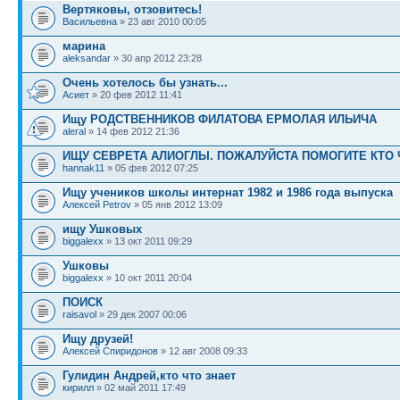
Вертяковы, отзовитесь!
Васильевна
» 23 авг 2010 00:05
марина
aleksandar
» 30 апр 2012 23:28
Очень хотелось бы узнать...
Асиет
» 20 фев 2012 11:41
Ищу РОДСТВЕННИКОВ ФИЛАТОВА ЕРМОЛАЯ ИЛЬИЧА
aleral
» 14 фев 2012 21:36
ИЩУ СЕВРЕТА АЛИОГЛЫ. ПОЖАЛУЙСТА ПОМОГИТЕ КТО 
hannak11
» 05 фев 2012 07:25
Ищу учеников школы интернат 1982 и 1986 года выпуска
Алексей Petrov
» 05 янв 2012 13:09
ищу Ушковых
biggalexx
» 13 окт 2011 09:29
Ушковы
biggalexx
» 10 окт 2011 20:04
ПОИСК
raisavol
» 29 дек 2007 00:06
Ищу друзей!
Алексей Спиридонов
» 12 авг 2008 09:33
Гулидин Андрей,кто что знает
кирилл
» 02 май 2011 17:49