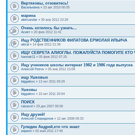
Вертяковы, отзовитесь!
Васильевна
» 23 авг 2010 00:05
марина
aleksandar
» 30 апр 2012 23:28
Очень хотелось бы узнать...
Асиет
» 20 фев 2012 11:41
Ищу РОДСТВЕННИКОВ ФИЛАТОВА ЕРМОЛАЯ ИЛЬИЧА
aleral
» 14 фев 2012 21:36
ИЩУ СЕВРЕТА АЛИОГЛЫ. ПОЖАЛУЙСТА ПОМОГИТЕ КТО 
hannak11
» 05 фев 2012 07:25
Ищу учеников школы интернат 1982 и 1986 года выпуска
Алексей Petrov
» 05 янв 2012 13:09
ищу Ушковых
biggalexx
» 13 окт 2011 09:29
Ушковы
biggalexx
» 10 окт 2011 20:04
ПОИСК
raisavol
» 29 дек 2007 00:06
Ищу друзей!
Алексей Спиридонов
» 12 авг 2008 09:33
Гулидин Андрей,кто что знает
кирилл
» 02 май 2011 17:49