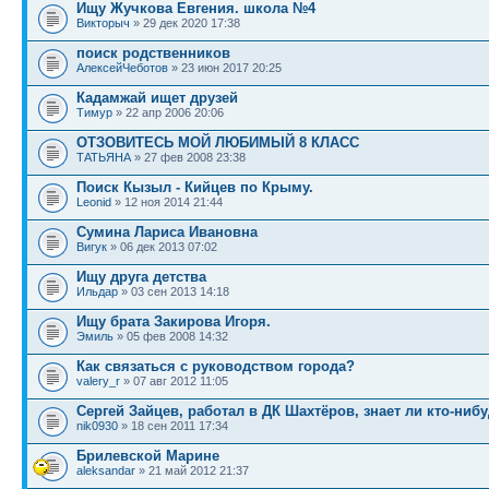
Ищу Жучкова Евгения. школа №4
Викторыч
» 29 дек 2020 17:38
поиск родственников
АлексейЧеботов
» 23 июн 2017 20:25
Кадамжай ищет друзей
Тимур
» 22 апр 2006 20:06
ОТЗОВИТЕCЬ МОЙ ЛЮБИМЫЙ 8 КЛАСС
TАТЬЯНА
» 27 фев 2008 23:38
Поиск Кызыл - Кийцев по Крыму.
Leonid
» 12 ноя 2014 21:44
Сумина Лариса Ивановна
Вигук
» 06 дек 2013 07:02
Ищу друга детства
Ильдар
» 03 сен 2013 14:18
Ищу брата Закирова Игоря.
Эмиль
» 05 фев 2008 14:32
Как связаться с руководством города?
valery_r
» 07 авг 2012 11:05
Сергей Зайцев, работал в ДК Шахтёров, знает ли кто-нибу
nik0930
» 18 сен 2011 17:34
Брилевской Марине
aleksandar
» 21 май 2012 21:37