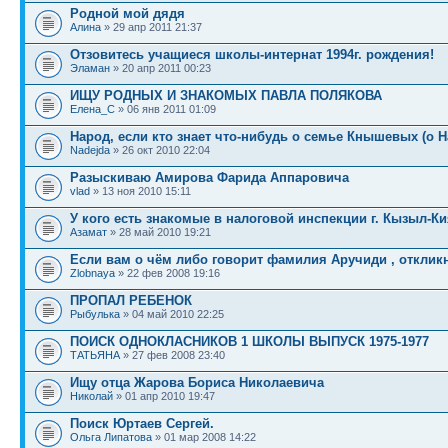
Родной мой дядя
Алина
» 29 апр 2011 21:37
Отзовитесь учащиеся школы-интернат 1994г. рождения!
Эламан
» 20 апр 2011 00:23
ИЩУ РОДНЫХ И ЗНАКОМЫХ ПАВЛА ПОЛЯКОВА
Елена_C
» 06 янв 2011 01:09
Народ, если кто знает что-нибудь о семье Кнышевых (о 
Nadejda
» 26 окт 2010 22:04
Разыскиваю Амирова Фарида Аппаровича
vlad
» 13 ноя 2010 15:11
У кого есть знакомые в налоговой инспекции г. Кызыл-Ки
Азамат
» 28 май 2010 19:21
Если вам о чём либо говорит фамилия Аручиди , откликн
Zlobnaya
» 22 фев 2008 19:16
ПРОПАЛ РЕБЕНОК
Рыбулька
» 04 май 2010 22:25
ПОИСК ОДНОКЛАСНИКОВ 1 ШКОЛЫ ВЫПУСК 1975-1977
TАТЬЯНА
» 27 фев 2008 23:40
Ищу отца Жарова Бориса Николаевича
Николай
» 01 апр 2010 19:47
Поиск Юртаев Сергей.
Ольга Липатова
» 01 мар 2008 14:22