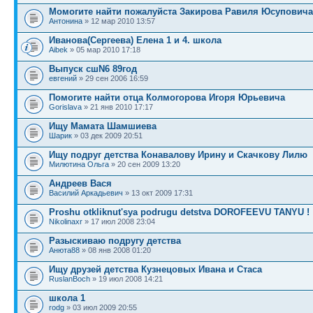
Момогите найти пожалуйста Закирова Равиля Юсуповича
Антонина
» 12 мар 2010 13:57
Иванова(Сергеева) Елена 1 и 4. школа
Aibek
» 05 мар 2010 17:18
Выпуск сшN6 89год
евгений
» 29 сен 2006 16:59
Помогите найти отца Колмогорова Игоря Юрьевича
Gorislava
» 21 янв 2010 17:17
Ищу Мамата Шамшиева
Шарик
» 03 дек 2009 20:51
Ищу подруг детства Конавалову Ирину и Скачкову Лилю
Милютина Ольга
» 20 сен 2009 13:20
Андреев Вася
Василий Аркадьевич
» 13 окт 2009 17:31
Proshu otkliknut'sya podrugu detstva DOROFEEVU TANYU !
Nikolinaxr
» 17 июл 2008 23:04
Разыскиваю подругу детства
Анюта88
» 08 янв 2008 01:20
Ищу друзей детства Кузнецовых Ивана и Стаса
RuslanBoch
» 19 июл 2008 14:21
школа 1
rodg
» 03 июл 2009 20:55