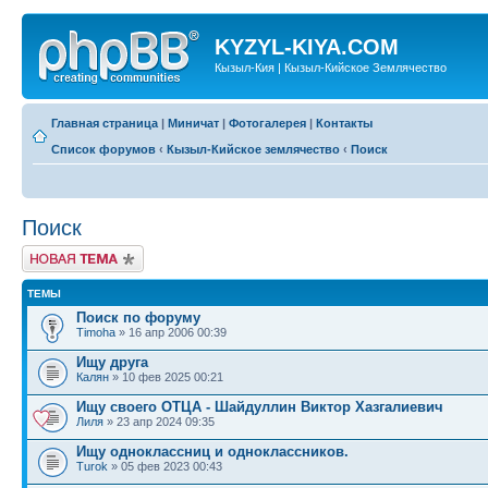
KYZYL-KIYA.COM
Кызыл-Кия | Кызыл-Кийское Землячество
Главная страница
|
Миничат
|
Фотогалерея
|
Контакты
Список форумов
‹
Кызыл-Кийское землячество
‹
Поиск
Поиск
Новая тема
ТЕМЫ
Поиск по форуму
Timoha
» 16 апр 2006 00:39
Ищу друга
Калян
» 10 фев 2025 00:21
Ищу своего ОТЦА - Шайдуллин Виктор Хазгалиевич
Лиля
» 23 апр 2024 09:35
Ищу одноклассниц и одноклассников.
Turok
» 05 фев 2023 00:43