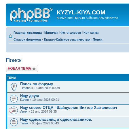
KYZYL-KIYA.COM
Кызыл-Кия | Кызыл-Кийское Землячество
Главная страница
|
Миничат
|
Фотогалерея
|
Контакты
Список форумов
‹
Кызыл-Кийское землячество
‹
Поиск
Поиск
Новая тема
ТЕМЫ
Поиск по форуму
Timoha
» 16 апр 2006 00:39
Ищу друга
Калян
» 10 фев 2025 00:21
Ищу своего ОТЦА - Шайдуллин Виктор Хазгалиевич
Лиля
» 23 апр 2024 09:35
Ищу одноклассниц и одноклассников.
Turok
» 05 фев 2023 00:43