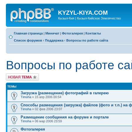
KYZYL-KIYA.COM
Кызыл-Кия | Кызыл-Кийское Землячество
Главная страница
|
Миничат
|
Фотогалерея
|
Контакты
Список форумов
‹
Поддержка
‹
Вопросы по работе сайта
Вопросы по работе са
Новая тема
ТЕМЫ
Загрузка (размещение) фотографий в галерею
Timoha
» 15 апр 2006 00:54
Способы размещения (загрузка) файлов (фото и т.п.) на 
Timoha
» 02 фев 2006 23:07
Размещение сообщения на форуме и портале
Timoha
» 06 мар 2006 23:59
Фотогалерея