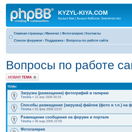
KYZYL-KIYA.COM
Кызыл-Кия | Кызыл-Кийское Землячество
Главная страница
|
Миничат
|
Фотогалерея
|
Контакты
Список форумов
‹
Поддержка
‹
Вопросы по работе сайта
Вопросы по работе са
Новая тема
ТЕМЫ
Загрузка (размещение) фотографий в галерею
Timoha
» 15 апр 2006 00:54
Способы размещения (загрузка) файлов (фото и т.п.) на 
Timoha
» 02 фев 2006 23:07
Размещение сообщения на форуме и портале
Timoha
» 06 мар 2006 23:59
Фотогалерея