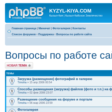
KYZYL-KIYA.COM
Кызыл-Кия | Кызыл-Кийское Землячество
Главная страница
|
Миничат
|
Фотогалерея
|
Контакты
Список форумов
‹
Поддержка
‹
Вопросы по работе сайта
Вопросы по работе са
Новая тема
ТЕМЫ
Загрузка (размещение) фотографий в галерею
Timoha
» 15 апр 2006 00:54
Способы размещения (загрузка) файлов (фото и т.п.) на 
Timoha
» 02 фев 2006 23:07
Размещение сообщения на форуме и портале
Timoha
» 06 мар 2006 23:59
Фотогалерея