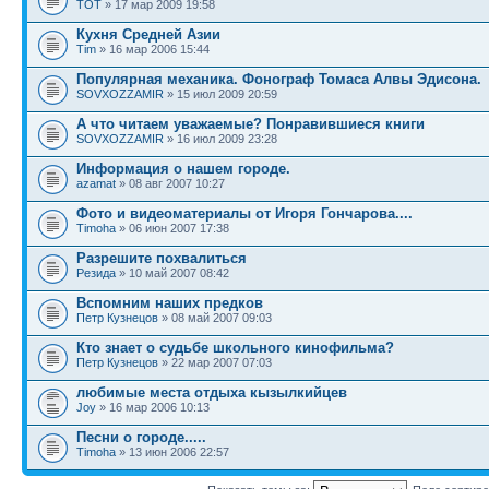
TOT
» 17 мар 2009 19:58
Кухня Средней Азии
Tim
» 16 мар 2006 15:44
Популярная механика. Фонограф Томаса Алвы Эдисона.
SOVXOZZAMIR
» 15 июл 2009 20:59
А что читаем уважаемые? Понравившиеся книги
SOVXOZZAMIR
» 16 июл 2009 23:28
Информация о нашем городе.
azamat
» 08 авг 2007 10:27
Фото и видеоматериалы от Игоря Гончарова....
Timoha
» 06 июн 2007 17:38
Разрешите похвалиться
Резида
» 10 май 2007 08:42
Вспомним наших предков
Петр Кузнецов
» 08 май 2007 09:03
Кто знает о судьбе школьного кинофильма?
Петр Кузнецов
» 22 мар 2007 07:03
любимые места отдыха кызылкийцев
Joy
» 16 мар 2006 10:13
Песни о городе.....
Timoha
» 13 июн 2006 22:57