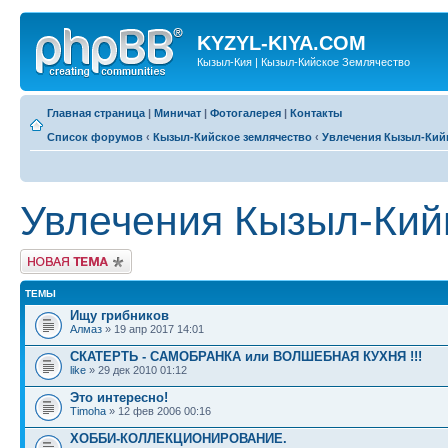
KYZYL-KIYA.COM
Кызыл-Кия | Кызыл-Кийское Землячество
Главная страница
|
Миничат
|
Фотогалерея
|
Контакты
Список форумов
‹
Кызыл-Кийское землячество
‹
Увлечения Кызыл-Кий
Увлечения Кызыл-Кий
Новая тема
ТЕМЫ
Ищу грибников
Алмаз
» 19 апр 2017 14:01
СКАТЕРТЬ - САМОБРАНКА или ВОЛШЕБНАЯ КУХНЯ !!!
like
» 29 дек 2010 01:12
Это интересно!
Timoha
» 12 фев 2006 00:16
ХОББИ-КОЛЛЕКЦИОНИРОВАНИЕ.