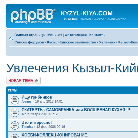
KYZYL-KIYA.COM
Кызыл-Кия | Кызыл-Кийское Землячество
Главная страница
|
Миничат
|
Фотогалерея
|
Контакты
Список форумов
‹
Кызыл-Кийское землячество
‹
Увлечения Кызыл-Кий
Увлечения Кызыл-Кий
Новая тема
ТЕМЫ
Ищу грибников
Алмаз
» 19 апр 2017 14:01
СКАТЕРТЬ - САМОБРАНКА или ВОЛШЕБНАЯ КУХНЯ !!!
like
» 29 дек 2010 01:12
Это интересно!
Timoha
» 12 фев 2006 00:16
ХОББИ-КОЛЛЕКЦИОНИРОВАНИЕ.