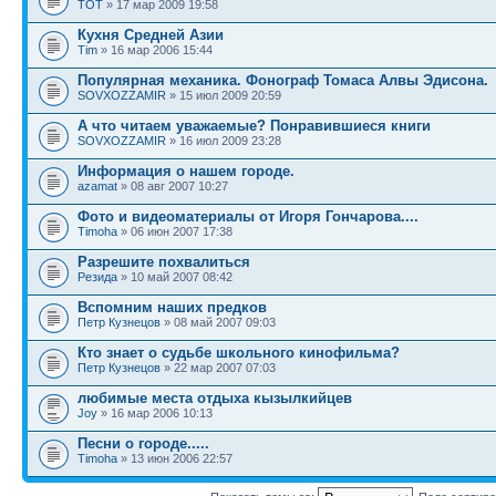
TOT
» 17 мар 2009 19:58
Кухня Средней Азии
Tim
» 16 мар 2006 15:44
Популярная механика. Фонограф Томаса Алвы Эдисона.
SOVXOZZAMIR
» 15 июл 2009 20:59
А что читаем уважаемые? Понравившиеся книги
SOVXOZZAMIR
» 16 июл 2009 23:28
Информация о нашем городе.
azamat
» 08 авг 2007 10:27
Фото и видеоматериалы от Игоря Гончарова....
Timoha
» 06 июн 2007 17:38
Разрешите похвалиться
Резида
» 10 май 2007 08:42
Вспомним наших предков
Петр Кузнецов
» 08 май 2007 09:03
Кто знает о судьбе школьного кинофильма?
Петр Кузнецов
» 22 мар 2007 07:03
любимые места отдыха кызылкийцев
Joy
» 16 мар 2006 10:13
Песни о городе.....
Timoha
» 13 июн 2006 22:57