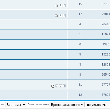
15
6270
1
2
17
2984
1
2
4
2841
1
1102
0
9375
5
1522
3
1286
3
2654
31
6770
1
2
3
12
6762
 за:
Поле сортировки