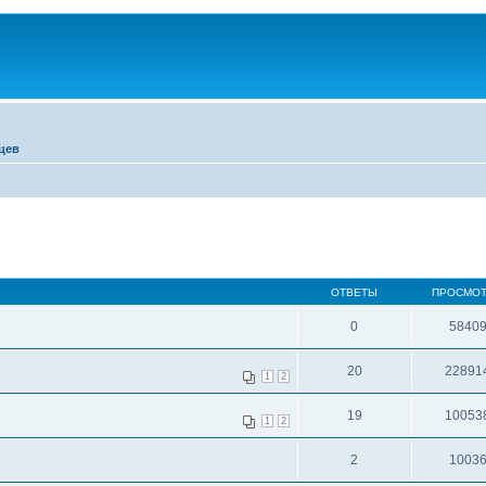
цев
ОТВЕТЫ
ПРОСМО
0
5840
20
22891
1
2
19
10053
1
2
2
1003