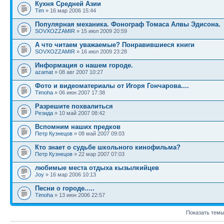
Кухня Средней Азии
Tim
» 16 мар 2006 15:44
Популярная механика. Фонограф Томаса Алвы Эдисона.
SOVXOZZAMIR
» 15 июл 2009 20:59
А что читаем уважаемые? Понравившиеся книги
SOVXOZZAMIR
» 16 июл 2009 23:28
Информация о нашем городе.
azamat
» 08 авг 2007 10:27
Фото и видеоматериалы от Игоря Гончарова....
Timoha
» 06 июн 2007 17:38
Разрешите похвалиться
Резида
» 10 май 2007 08:42
Вспомним наших предков
Петр Кузнецов
» 08 май 2007 09:03
Кто знает о судьбе школьного кинофильма?
Петр Кузнецов
» 22 мар 2007 07:03
любимые места отдыха кызылкийцев
Joy
» 16 мар 2006 10:13
Песни о городе.....
Timoha
» 13 июн 2006 22:57
Показать темы