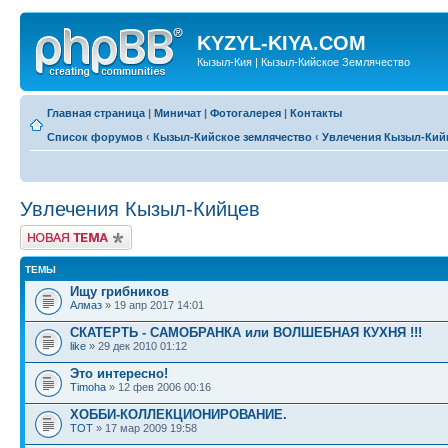
KYZYL-KIYA.COM
Кызыл-Кия | Кызыл-Кийское Землячество
Главная страница
|
Миничат
|
Фотогалерея
|
Контакты
Список форумов
‹
Кызыл-Кийское землячество
‹
Увлечения Кызыл-Кий
Увлечения Кызыл-Кийцев
Новая тема
ТЕМЫ
Ищу грибников
Алмаз
» 19 апр 2017 14:01
СКАТЕРТЬ - САМОБРАНКА или ВОЛШЕБНАЯ КУХНЯ !!!
like
» 29 дек 2010 01:12
Это интересно!
Timoha
» 12 фев 2006 00:16
ХОББИ-КОЛЛЕКЦИОНИРОВАНИЕ.
TOT
» 17 мар 2009 19:58