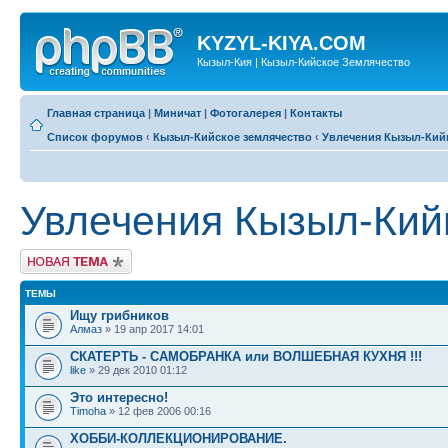
KYZYL-KIYA.COM
Кызыл-Кия | Кызыл-Кийское Землячество
Главная страница
|
Миничат
|
Фотогалерея
|
Контакты
Список форумов
‹
Кызыл-Кийское землячество
‹
Увлечения Кызыл-Кий
Увлечения Кызыл-Кий
Новая тема
ТЕМЫ
Ищу грибников
Алмаз
» 19 апр 2017 14:01
СКАТЕРТЬ - САМОБРАНКА или ВОЛШЕБНАЯ КУХНЯ !!!
like
» 29 дек 2010 01:12
Это интересно!
Timoha
» 12 фев 2006 00:16
ХОББИ-КОЛЛЕКЦИОНИРОВАНИЕ.