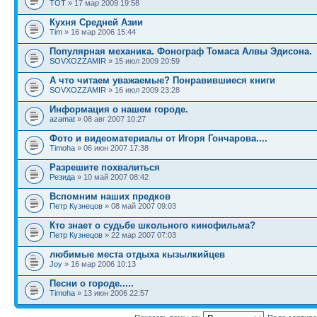
TOT
» 17 мар 2009 19:58
Кухня Средней Азии
Tim
» 16 мар 2006 15:44
Популярная механика. Фонограф Томаса Алвы Эдисона.
SOVXOZZAMIR
» 15 июл 2009 20:59
А что читаем уважаемые? Понравившиеся книги
SOVXOZZAMIR
» 16 июл 2009 23:28
Информация о нашем городе.
azamat
» 08 авг 2007 10:27
Фото и видеоматериалы от Игоря Гончарова....
Timoha
» 06 июн 2007 17:38
Разрешите похвалиться
Резида
» 10 май 2007 08:42
Вспомним наших предков
Петр Кузнецов
» 08 май 2007 09:03
Кто знает о судьбе школьного кинофильма?
Петр Кузнецов
» 22 мар 2007 07:03
любимые места отдыха кызылкийцев
Joy
» 16 мар 2006 10:13
Песни о городе.....
Timoha
» 13 июн 2006 22:57