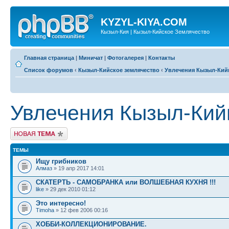
KYZYL-KIYA.COM
Кызыл-Кия | Кызыл-Кийское Землячество
Главная страница
|
Миничат
|
Фотогалерея
|
Контакты
Список форумов
‹
Кызыл-Кийское землячество
‹
Увлечения Кызыл-Кий
Увлечения Кызыл-Кий
Новая тема
ТЕМЫ
Ищу грибников
Алмаз
» 19 апр 2017 14:01
СКАТЕРТЬ - САМОБРАНКА или ВОЛШЕБНАЯ КУХНЯ !!!
like
» 29 дек 2010 01:12
Это интересно!
Timoha
» 12 фев 2006 00:16
ХОББИ-КОЛЛЕКЦИОНИРОВАНИЕ.