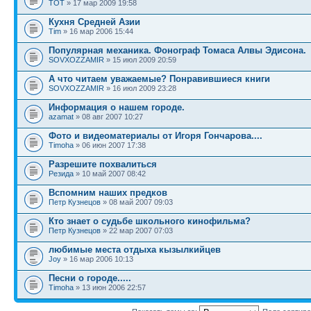
TOT
» 17 мар 2009 19:58
Кухня Средней Азии
Tim
» 16 мар 2006 15:44
Популярная механика. Фонограф Томаса Алвы Эдисона.
SOVXOZZAMIR
» 15 июл 2009 20:59
А что читаем уважаемые? Понравившиеся книги
SOVXOZZAMIR
» 16 июл 2009 23:28
Информация о нашем городе.
azamat
» 08 авг 2007 10:27
Фото и видеоматериалы от Игоря Гончарова....
Timoha
» 06 июн 2007 17:38
Разрешите похвалиться
Резида
» 10 май 2007 08:42
Вспомним наших предков
Петр Кузнецов
» 08 май 2007 09:03
Кто знает о судьбе школьного кинофильма?
Петр Кузнецов
» 22 мар 2007 07:03
любимые места отдыха кызылкийцев
Joy
» 16 мар 2006 10:13
Песни о городе.....
Timoha
» 13 июн 2006 22:57