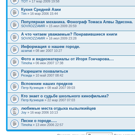
TOT
» 17 мар 2009 19:58
Кухня Средней Азии
Tim
» 16 мар 2006 15:44
Популярная механика. Фонограф Томаса Алвы Эдисона.
SOVXOZZAMIR
» 15 июл 2009 20:59
А что читаем уважаемые? Понравившиеся книги
SOVXOZZAMIR
» 16 июл 2009 23:28
Информация о нашем городе.
azamat
» 08 авг 2007 10:27
Фото и видеоматериалы от Игоря Гончарова....
Timoha
» 06 июн 2007 17:38
Разрешите похвалиться
Резида
» 10 май 2007 08:42
Вспомним наших предков
Петр Кузнецов
» 08 май 2007 09:03
Кто знает о судьбе школьного кинофильма?
Петр Кузнецов
» 22 мар 2007 07:03
любимые места отдыха кызылкийцев
Joy
» 16 мар 2006 10:13
Песни о городе.....
Timoha
» 13 июн 2006 22:57