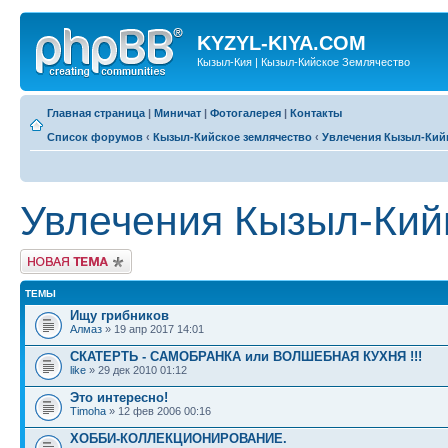
KYZYL-KIYA.COM
Кызыл-Кия | Кызыл-Кийское Землячество
Главная страница
|
Миничат
|
Фотогалерея
|
Контакты
Список форумов
‹
Кызыл-Кийское землячество
‹
Увлечения Кызыл-Кий
Увлечения Кызыл-Кий
Новая тема
ТЕМЫ
Ищу грибников
Алмаз
» 19 апр 2017 14:01
СКАТЕРТЬ - САМОБРАНКА или ВОЛШЕБНАЯ КУХНЯ !!!
like
» 29 дек 2010 01:12
Это интересно!
Timoha
» 12 фев 2006 00:16
ХОББИ-КОЛЛЕКЦИОНИРОВАНИЕ.