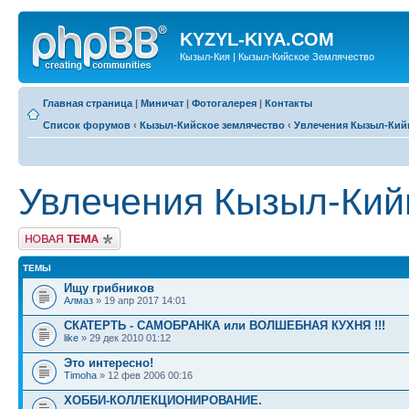
KYZYL-KIYA.COM
Кызыл-Кия | Кызыл-Кийское Землячество
Главная страница
|
Миничат
|
Фотогалерея
|
Контакты
Список форумов
‹
Кызыл-Кийское землячество
‹
Увлечения Кызыл-Кий
Увлечения Кызыл-Кий
Новая тема
ТЕМЫ
Ищу грибников
Алмаз
» 19 апр 2017 14:01
СКАТЕРТЬ - САМОБРАНКА или ВОЛШЕБНАЯ КУХНЯ !!!
like
» 29 дек 2010 01:12
Это интересно!
Timoha
» 12 фев 2006 00:16
ХОББИ-КОЛЛЕКЦИОНИРОВАНИЕ.