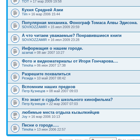
TOT
» 17 мар 2009 19:58
Кухня Средней Азии
Tim
» 16 мар 2006 15:44
Популярная механика. Фонограф Томаса Алвы Эдисона.
SOVXOZZAMIR
» 15 июл 2009 20:59
А что читаем уважаемые? Понравившиеся книги
SOVXOZZAMIR
» 16 июл 2009 23:28
Информация о нашем городе.
azamat
» 08 авг 2007 10:27
Фото и видеоматериалы от Игоря Гончарова....
Timoha
» 06 июн 2007 17:38
Разрешите похвалиться
Резида
» 10 май 2007 08:42
Вспомним наших предков
Петр Кузнецов
» 08 май 2007 09:03
Кто знает о судьбе школьного кинофильма?
Петр Кузнецов
» 22 мар 2007 07:03
любимые места отдыха кызылкийцев
Joy
» 16 мар 2006 10:13
Песни о городе.....
Timoha
» 13 июн 2006 22:57