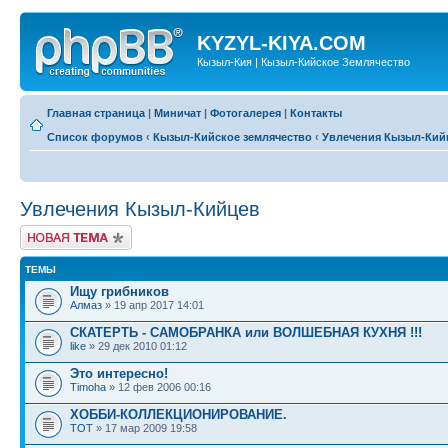
KYZYL-KIYA.COM
Кызыл-Кия | Кызыл-Кийское Землячество
Главная страница
|
Миничат
|
Фотогалерея
|
Контакты
Список форумов
‹
Кызыл-Кийское землячество
‹
Увлечения Кызыл-Кий
Увлечения Кызыл-Кийцев
Новая тема
ТЕМЫ
Ищу грибников
Алмаз
» 19 апр 2017 14:01
СКАТЕРТЬ - САМОБРАНКА или ВОЛШЕБНАЯ КУХНЯ !!!
like
» 29 дек 2010 01:12
Это интересно!
Timoha
» 12 фев 2006 00:16
ХОББИ-КОЛЛЕКЦИОНИРОВАНИЕ.
TOT
» 17 мар 2009 19:58