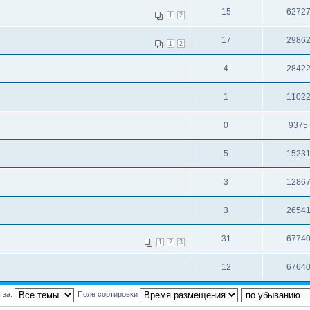
15
6272
1
2
17
2986
1
2
4
2842
1
1102
0
9375
5
1523
3
1286
3
2654
31
6774
1
2
3
12
6764
 за:
Поле сортировки