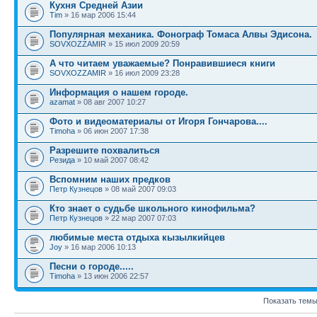
Кухня Средней Азии
Tim
» 16 мар 2006 15:44
Популярная механика. Фонограф Томаса Алвы Эдисона.
SOVXOZZAMIR
» 15 июл 2009 20:59
А что читаем уважаемые? Понравившиеся книги
SOVXOZZAMIR
» 16 июл 2009 23:28
Информация о нашем городе.
azamat
» 08 авг 2007 10:27
Фото и видеоматериалы от Игоря Гончарова....
Timoha
» 06 июн 2007 17:38
Разрешите похвалиться
Резида
» 10 май 2007 08:42
Вспомним наших предков
Петр Кузнецов
» 08 май 2007 09:03
Кто знает о судьбе школьного кинофильма?
Петр Кузнецов
» 22 мар 2007 07:03
любимые места отдыха кызылкийцев
Joy
» 16 мар 2006 10:13
Песни о городе.....
Timoha
» 13 июн 2006 22:57
Показать темы