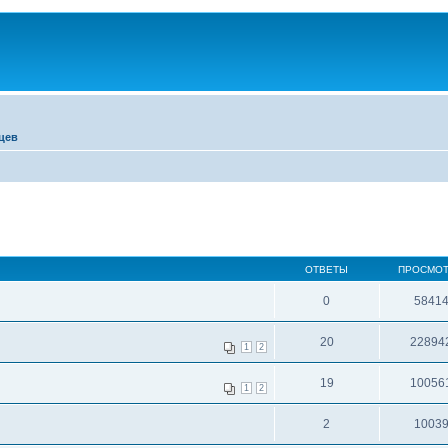
цев
ОТВЕТЫ
ПРОСМО
0
5841
20
22894
1
2
19
10056
1
2
2
1003