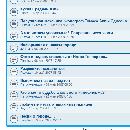
TOT
» 17 мар 2009 19:58
Кухня Средней Азии
Tim
» 16 мар 2006 15:44
Популярная механика. Фонограф Томаса Алвы Эдисона.
SOVXOZZAMIR
» 15 июл 2009 20:59
А что читаем уважаемые? Понравившиеся книги
SOVXOZZAMIR
» 16 июл 2009 23:28
Информация о нашем городе.
azamat
» 08 авг 2007 10:27
Фото и видеоматериалы от Игоря Гончарова....
Timoha
» 06 июн 2007 17:38
Разрешите похвалиться
Резида
» 10 май 2007 08:42
Вспомним наших предков
Петр Кузнецов
» 08 май 2007 09:03
Кто знает о судьбе школьного кинофильма?
Петр Кузнецов
» 22 мар 2007 07:03
любимые места отдыха кызылкийцев
Joy
» 16 мар 2006 10:13
Песни о городе.....
Timoha
» 13 июн 2006 22:57