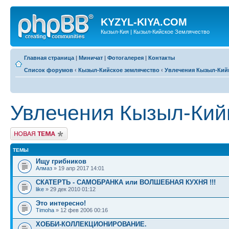
KYZYL-KIYA.COM
Кызыл-Кия | Кызыл-Кийское Землячество
Главная страница
|
Миничат
|
Фотогалерея
|
Контакты
Список форумов
‹
Кызыл-Кийское землячество
‹
Увлечения Кызыл-Кий
Увлечения Кызыл-Кий
Новая тема
ТЕМЫ
Ищу грибников
Алмаз
» 19 апр 2017 14:01
СКАТЕРТЬ - САМОБРАНКА или ВОЛШЕБНАЯ КУХНЯ !!!
like
» 29 дек 2010 01:12
Это интересно!
Timoha
» 12 фев 2006 00:16
ХОББИ-КОЛЛЕКЦИОНИРОВАНИЕ.