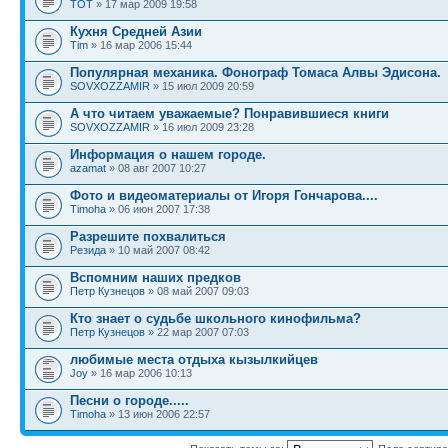
TOT
» 17 мар 2009 19:58
Кухня Средней Азии
Tim
» 16 мар 2006 15:44
Популярная механика. Фонограф Томаса Алвы Эдисона.
SOVXOZZAMIR
» 15 июл 2009 20:59
А что читаем уважаемые? Понравившиеся книги
SOVXOZZAMIR
» 16 июл 2009 23:28
Информация о нашем городе.
azamat
» 08 авг 2007 10:27
Фото и видеоматериалы от Игоря Гончарова....
Timoha
» 06 июн 2007 17:38
Разрешите похвалиться
Резида
» 10 май 2007 08:42
Вспомним наших предков
Петр Кузнецов
» 08 май 2007 09:03
Кто знает о судьбе школьного кинофильма?
Петр Кузнецов
» 22 мар 2007 07:03
любимые места отдыха кызылкийцев
Joy
» 16 мар 2006 10:13
Песни о городе.....
Timoha
» 13 июн 2006 22:57