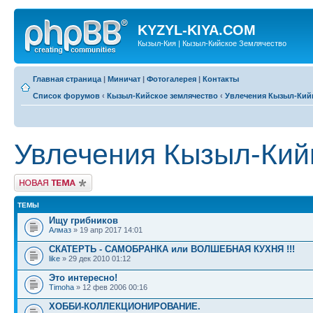
KYZYL-KIYA.COM
Кызыл-Кия | Кызыл-Кийское Землячество
Главная страница
|
Миничат
|
Фотогалерея
|
Контакты
Список форумов
‹
Кызыл-Кийское землячество
‹
Увлечения Кызыл-Кий
Увлечения Кызыл-Кий
Новая тема
ТЕМЫ
Ищу грибников
Алмаз
» 19 апр 2017 14:01
СКАТЕРТЬ - САМОБРАНКА или ВОЛШЕБНАЯ КУХНЯ !!!
like
» 29 дек 2010 01:12
Это интересно!
Timoha
» 12 фев 2006 00:16
ХОББИ-КОЛЛЕКЦИОНИРОВАНИЕ.