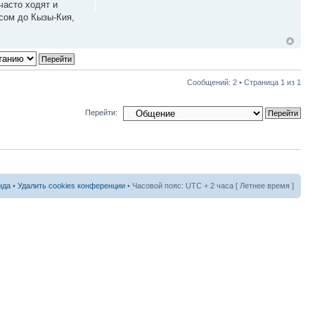
часто ходят и
 сом до Кызы-Кия,
Сообщений: 2 • Страница
1
из
1
Перейти:
нда
•
Удалить cookies конференции
• Часовой пояс: UTC + 2 часа [ Летнее время ]