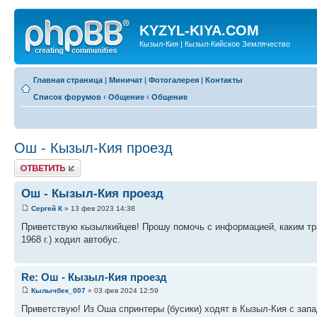
KYZYL-KIYA.COM
Кызыл-Кия | Кызыл-Кийское Землячество
Главная страница
|
Миничат
|
Фотогалерея
|
Контакты
Список форумов
‹
Общение
‹
Общение
Ош - Кызыл-Кия проезд
Ответить
Ош - Кызыл-Кия проезд
Сергей К
» 13 фев 2023 14:38
Приветствую кызылкийцев! Прошу помочь с информацией, каким тр
1968 г.) ходил автобус.
Re: Ош - Кызыл-Кия проезд
Кылычбек_007
» 03 фев 2024 12:59
Приветствую! Из Оша спринтеры (бусики) ходят в Кызыл-Кия с запа