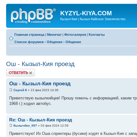
KYZYL-KIYA.COM
Кызыл-Кия | Кызыл-Кийское Землячество
Главная страница
|
Миничат
|
Фотогалерея
|
Контакты
Список форумов
‹
Общение
‹
Общение
Ош - Кызыл-Кия проезд
Ответить
Ош - Кызыл-Кия проезд
Сергей К
» 13 фев 2023 14:38
Приветствую кызылкийцев! Прошу помочь с информацией, каким тр
1968 г.) ходил автобус.
Re: Ош - Кызыл-Кия проезд
Кылычбек_007
» 03 фев 2024 12:59
Приветствую! Из Оша спринтеры (бусики) ходят в Кызыл-Кия с запа