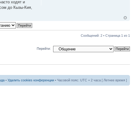
часто ходят и
 сом до Кызы-Кия,
Сообщений: 2 • Страница
1
из
1
Перейти:
нда
•
Удалить cookies конференции
• Часовой пояс: UTC + 2 часа [ Летнее время ]