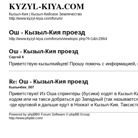
KYZYL-KIYA.COM
Кызыл-Кия | Кызыл-Кийское Землячество
http://www.kyzyl-kiya.com/forum/
Ош - Кызыл-Кия проезд
http://www.kyzyl-kiya.com/forum/viewtopic.php?f=1&t=2864
Ош - Кызыл-Кия проезд
Сергей К
Приветствую кызылкийцев! Прошу помочь с информацией, ка
Re: Ош - Кызыл-Кия проезд
Кылычбек_007
Приветствую! Из Оша спринтеры (бусики) ходят в Кызыл-Кия
ходом или на такси добраться до Западный (так называется
-где круговой и дальше едут в Ноокат и Кызыл-Кия. Таксис
Powered by phpBB® Forum Software © phpBB Group
http://www.phpbb.com/