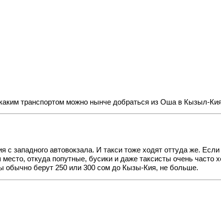
ким транспортом можно нынче добраться из Оша в Кызыл-Кия и 
 с западного автовокзала. И такси тоже ходят оттуда же. Если
 место, откуда попутные, бусики и даже таксисты очень часто 
ты обычно берут 250 или 300 сом до Кызы-Кия, не больше.