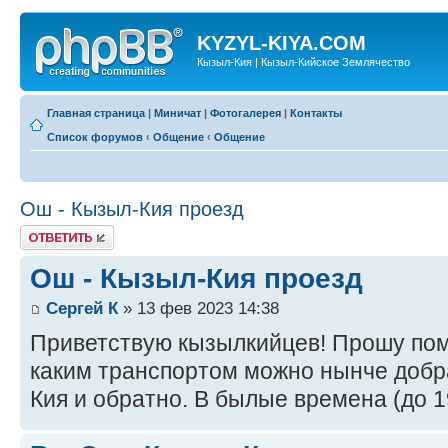
KYZYL-KIYA.COM
Кызыл-Кия | Кызыл-Кийское Землячество
Главная страница
|
Миничат
|
Фотогалерея
|
Контакты
Список форумов
‹
Общение
‹
Общение
Ош - Кызыл-Кия проезд
Ответить
Ош - Кызыл-Кия проезд
Сергей К
» 13 фев 2023 14:38
Приветствую кызылкийцев! Прошу по
каким транспортом можно нынче добр
Кия и обратно. В былые времена (до 19