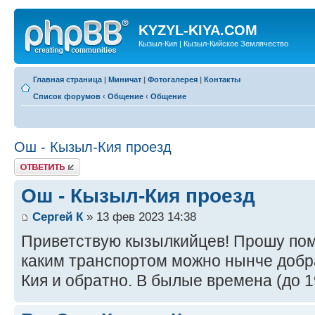
KYZYL-KIYA.COM
Кызыл-Кия | Кызыл-Кийское Землячество
Главная страница
|
Миничат
|
Фотогалерея
|
Контакты
Список форумов
‹
Общение
‹
Общение
Ош - Кызыл-Кия проезд
Ответить
Ош - Кызыл-Кия проезд
Сергей К
» 13 фев 2023 14:38
Приветствую кызылкийцев! Прошу по
каким транспортом можно нынче добр
Кия и обратно. В былые времена (до 19