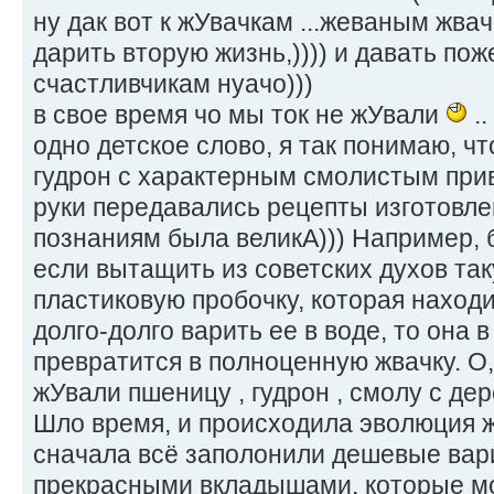
ну дак вот к жУвачкам ...жеваным жв
дарить вторую жизнь,)))) и давать по
счастливчикам нуачо)))
в свое время чо мы ток не жУвали
..
одно детское слово, я так понимаю, ч
гудрон с характерным смолистым привку
руки передавались рецепты изготовлени
познаниям была великА))) Например, б
если вытащить из советских духов та
пластиковую пробочку, которая наход
долго-долго варить ее в воде, то она 
превратится в полноценную жвачку. О,
жУвали пшеницу , гудрон , смолу с дере
Шло время, и происходила эволюция 
сначала всё заполонили дешевые вари
прекрасными вкладышами, которые мо