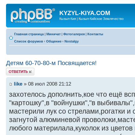
KYZYL-KIYA.COM
Кызыл-Кия | Кызыл-Кийское Землячество
Главная страница
|
Миничат
|
Фотогалерея
|
Контакты
Список форумов
‹
Общение
‹
Nostalgy
Детям 60-70-80-м Посвящается!
Ответить
like
» 08 июл 2008 21:12
захотелось дополнить,кое что ещё всп
"картошку",в "войнушки","в выбивалы"
мастерили лук со стрелами,рогатки и 
загнутой алюминевой проволоки,масте
любого материлала,куколок из цветов 