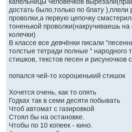
капельницы человечков вырезали(пра
достать было,только по блату ),плели 
проволки,а первую цепочку смастерил
тоненькой проволки(накручиваешь на 
колечки)
В классе все девчёнки писали "песенни
толстые тетради полные " народного т
стишков, текстов песен и рисуночков 
попался чей-то хорошенький стишок
Хочется очень, как то опять
Годках так в семи десяти побывать
Чтоб автомат с газировкой
Стоял бы на остановке.
Чтобы по 10 копеек - кино.