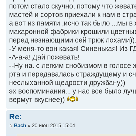
потом стало скучно, потому что жева
мастей и сортов приехали к нам в стр
а вот из памяти ,исчо так было ...мы 
макаронной фабрики крошили цветные
перед незнающими сей трюк лохами))
-У меня-то вон какая! Синенькая! Из Г
-А-а-а! Дай пожевать!
--Ну на. с легким снобизмом в голосе
рта и передавалась страждущему и сч
неслыханной щедрости дружбану))
эх воспоминания... у нас все было луч
вермут вкуснее))
Re:
Bach
» 20 июн 2015 15:04