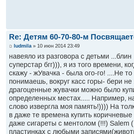
Re: Детям 60-70-80-м Посвящает
ludmila
» 10 июн 2014 23:49
навеяло из разговора с детьми ...блин ,
суперстар бгг))), я из того времени, к
скажу - жУвачка - была ого-го! ....Не т
понимаешь, вокруг касс горы- бери не 
драгоценные жувачки можно было купи
определенных местах..... Например, на
слово извергла моя память!)))) На тол
в даже те времена купить коричневые (!
даже сигареты с ментолом (!!!) Salem (!
пластинках с любыми записями(живот