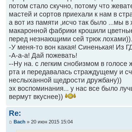
потом стало скучно, потому что жева
мастей и сортов приехали к нам в стр
а вот из памяти ,исчо так было ...мы 
макаронной фабрики крошили цветные
перед незнающими сей трюк лохами))
-У меня-то вон какая! Синенькая! Из Г
-А-а-а! Дай пожевать!
--Ну на. с легким снобизмом в голосе
рта и передавалась страждущему и сч
неслыханной щедрости дружбану))
эх воспоминания... у нас все было луч
вермут вкуснее))
Re:
Bach
» 20 июн 2015 15:04