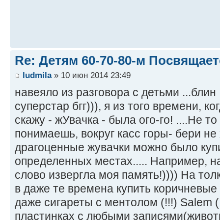
Re: Детям 60-70-80-м Посвящает
ludmila
» 10 июн 2014 23:49
навеяло из разговора с детьми ...блин ,
суперстар бгг))), я из того времени, к
скажу - жУвачка - была ого-го! ....Не т
понимаешь, вокруг касс горы- бери не 
драгоценные жувачки можно было купи
определенных местах..... Например, на
слово извергла моя память!)))) На тол
в даже те времена купить коричневые (!
даже сигареты с ментолом (!!!) Salem (!
пластинках с любыми записями(живот