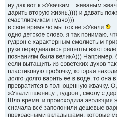
ну дак вот к жУвачкам ...жеваным жв
дарить вторую жизнь,)))) и давать по
счастливчикам нуачо)))
в свое время чо мы ток не жУвали
..
одно детское слово, я так понимаю, ч
гудрон с характерным смолистым привку
руки передавались рецепты изготовлени
познаниям была великА))) Например, б
если вытащить из советских духов та
пластиковую пробочку, которая наход
долго-долго варить ее в воде, то она 
превратится в полноценную жвачку. О,
жУвали пшеницу , гудрон , смолу с дере
Шло время, и происходила эволюция 
сначала всё заполонили дешевые вари
прекрасными вкладышами, которые мо