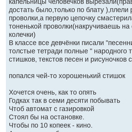
капельницы человечков вырезали(пра
достать было,только по блату ),плели 
проволки,а первую цепочку смастерил
тоненькой проволки(накручиваешь на 
колечки)
В классе все девчёнки писали "песенни
толстые тетради полные " народного т
стишков, текстов песен и рисуночков 
попался чей-то хорошенький стишок
Хочется очень, как то опять
Годках так в семи десяти побывать
Чтоб автомат с газировкой
Стоял бы на остановке.
Чтобы по 10 копеек - кино.