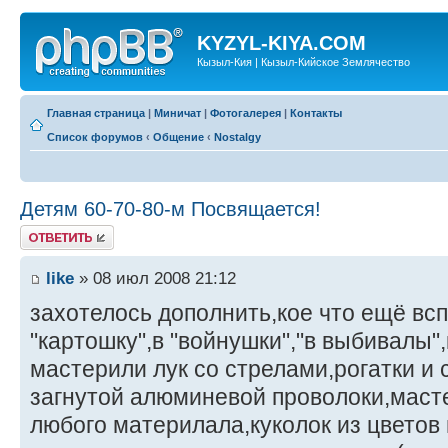
KYZYL-KIYA.COM
Кызыл-Кия | Кызыл-Кийское Землячество
Главная страница
|
Миничат
|
Фотогалерея
|
Контакты
Список форумов
‹
Общение
‹
Nostalgy
Детям 60-70-80-м Посвящается!
Ответить
like
» 08 июл 2008 21:12
захотелось дополнить,кое что ещё всп
"картошку",в "войнушки","в выбивалы"
мастерили лук со стрелами,рогатки и 
загнутой алюминевой проволоки,масте
любого материлала,куколок из цветов 