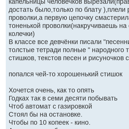
капельницы человечков вырезали(пра
достать было,только по блату ),плели 
проволки,а первую цепочку смастерил
тоненькой проволки(накручиваешь на 
колечки)
В классе все девчёнки писали "песенни
толстые тетради полные " народного т
стишков, текстов песен и рисуночков 
попался чей-то хорошенький стишок
Хочется очень, как то опять
Годках так в семи десяти побывать
Чтоб автомат с газировкой
Стоял бы на остановке.
Чтобы по 10 копеек - кино.