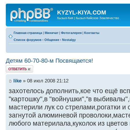
KYZYL-KIYA.COM
Кызыл-Кия | Кызыл-Кийское Землячество
Главная страница
|
Миничат
|
Фотогалерея
|
Контакты
Список форумов
‹
Общение
‹
Nostalgy
Детям 60-70-80-м Посвящается!
Ответить
like
» 08 июл 2008 21:12
захотелось дополнить,кое что ещё всп
"картошку",в "войнушки","в выбивалы"
мастерили лук со стрелами,рогатки и 
загнутой алюминевой проволоки,масте
любого материлала,куколок из цветов 