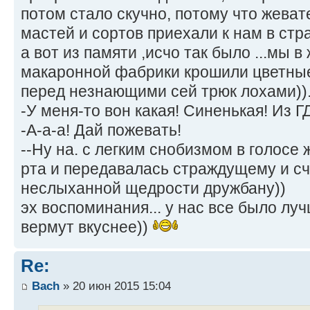
потом стало скучно, потому что жева
мастей и сортов приехали к нам в стр
а вот из памяти ,исчо так было ...мы 
макаронной фабрики крошили цветные
перед незнающими сей трюк лохами))
-У меня-то вон какая! Синенькая! Из Г
-А-а-а! Дай пожевать!
--Ну на. с легким снобизмом в голосе
рта и передавалась страждущему и сч
неслыханной щедрости дружбану))
эх воспоминания... у нас все было луч
вермут вкуснее))
Re:
Bach
» 20 июн 2015 15:04