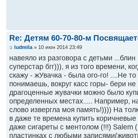
Re: Детям 60-70-80-м Посвящает
ludmila
» 10 июн 2014 23:49
навеяло из разговора с детьми ...блин ,
суперстар бгг))), я из того времени, к
скажу - жУвачка - была ого-го! ....Не т
понимаешь, вокруг касс горы- бери не 
драгоценные жувачки можно было купи
определенных местах..... Например, на
слово извергла моя память!)))) На тол
в даже те времена купить коричневые (!
даже сигареты с ментолом (!!!) Salem (!
пластинках с любыми записями(живот