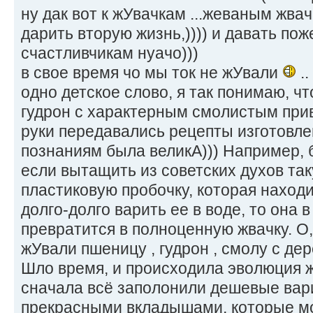
ну дак вот к жУвачкам ...жеваным жв
дарить вторую жизнь,)))) и давать по
счастливчикам нуачо)))
в свое время чо мы ток не жУвали
..
одно детское слово, я так понимаю, ч
гудрон с характерным смолистым привку
руки передавались рецепты изготовлени
познаниям была великА))) Например, б
если вытащить из советских духов та
пластиковую пробочку, которая наход
долго-долго варить ее в воде, то она 
превратится в полноценную жвачку. О,
жУвали пшеницу , гудрон , смолу с дере
Шло время, и происходила эволюция 
сначала всё заполонили дешевые вари
прекрасными вкладышами, которые мо