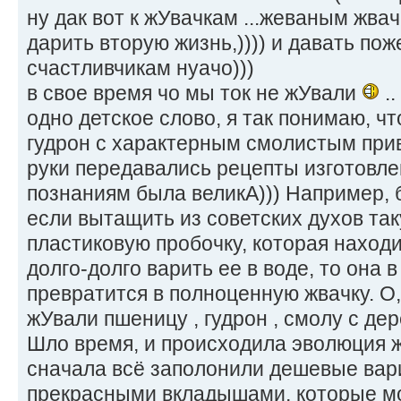
ну дак вот к жУвачкам ...жеваным жв
дарить вторую жизнь,)))) и давать по
счастливчикам нуачо)))
в свое время чо мы ток не жУвали
..
одно детское слово, я так понимаю, ч
гудрон с характерным смолистым привку
руки передавались рецепты изготовлени
познаниям была великА))) Например, б
если вытащить из советских духов та
пластиковую пробочку, которая наход
долго-долго варить ее в воде, то она 
превратится в полноценную жвачку. О,
жУвали пшеницу , гудрон , смолу с дере
Шло время, и происходила эволюция 
сначала всё заполонили дешевые вари
прекрасными вкладышами, которые мо