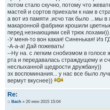
потом стало скучно, потому что жева
мастей и сортов приехали к нам в стр
а вот из памяти ,исчо так было ...мы 
макаронной фабрики крошили цветные
перед незнающими сей трюк лохами))
-У меня-то вон какая! Синенькая! Из Г
-А-а-а! Дай пожевать!
--Ну на. с легким снобизмом в голосе
рта и передавалась страждущему и сч
неслыханной щедрости дружбану))
эх воспоминания... у нас все было луч
вермут вкуснее))
Re:
Bach
» 20 июн 2015 15:04