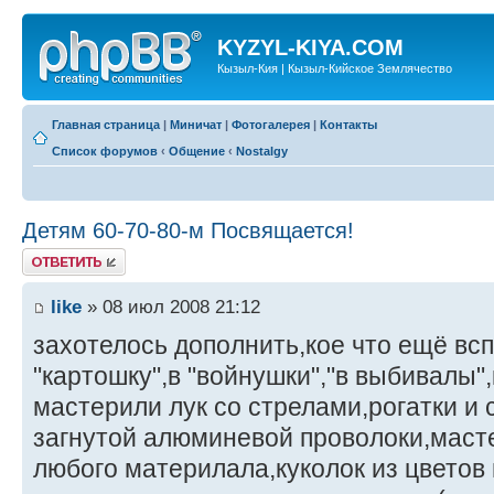
KYZYL-KIYA.COM
Кызыл-Кия | Кызыл-Кийское Землячество
Главная страница
|
Миничат
|
Фотогалерея
|
Контакты
Список форумов
‹
Общение
‹
Nostalgy
Детям 60-70-80-м Посвящается!
Ответить
like
» 08 июл 2008 21:12
захотелось дополнить,кое что ещё всп
"картошку",в "войнушки","в выбивалы"
мастерили лук со стрелами,рогатки и 
загнутой алюминевой проволоки,масте
любого материлала,куколок из цветов 