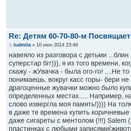
Re: Детям 60-70-80-м Посвящает
ludmila
» 10 июн 2014 23:49
навеяло из разговора с детьми ...блин ,
суперстар бгг))), я из того времени, к
скажу - жУвачка - была ого-го! ....Не т
понимаешь, вокруг касс горы- бери не 
драгоценные жувачки можно было купи
определенных местах..... Например, на
слово извергла моя память!)))) На тол
в даже те времена купить коричневые (!
даже сигареты с ментолом (!!!) Salem (!
пластинках с любыми записями(живот