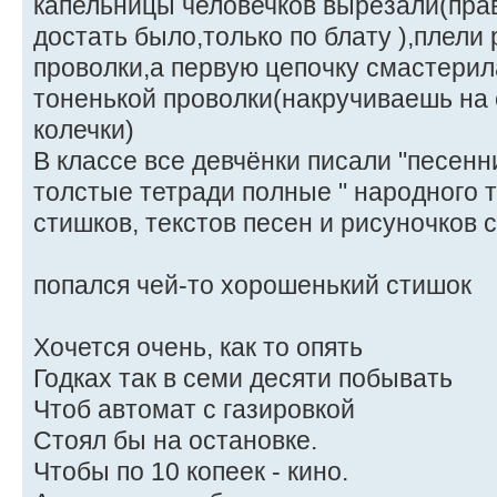
капельницы человечков вырезали(пра
достать было,только по блату ),плели 
проволки,а первую цепочку смастерил
тоненькой проволки(накручиваешь на 
колечки)
В классе все девчёнки писали "песенни
толстые тетради полные " народного т
стишков, текстов песен и рисуночков 
попался чей-то хорошенький стишок
Хочется очень, как то опять
Годках так в семи десяти побывать
Чтоб автомат с газировкой
Стоял бы на остановке.
Чтобы по 10 копеек - кино.