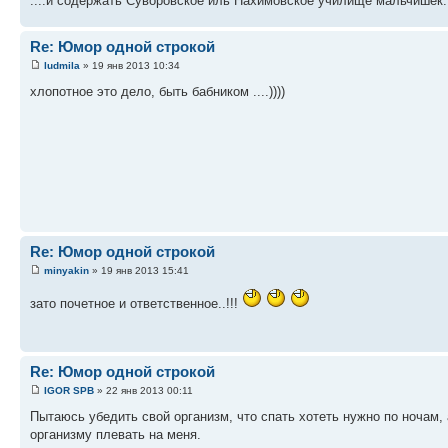
....и содержать Суворовское иль Нахимовское училище мальчишек
Re: Юмор одной строкой
ludmila
» 19 янв 2013 10:34
хлопотное это дело, быть бабником ....))))
Re: Юмор одной строкой
minyakin
» 19 янв 2013 15:41
зато почетное и ответственное..!!!
Re: Юмор одной строкой
IGOR SPB
» 22 янв 2013 00:11
Пытаюсь убедить свой организм, что спать хотеть нужно по ночам, 
организму плевать на меня.