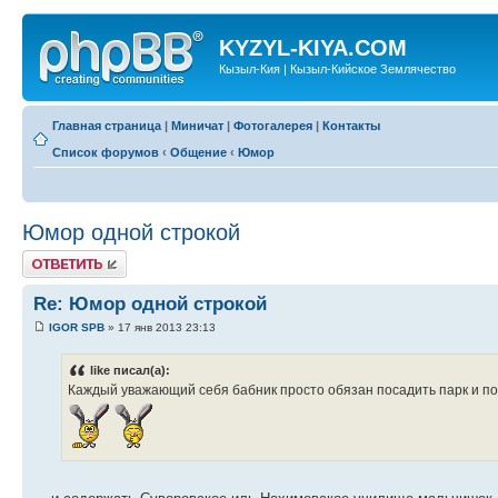
KYZYL-KIYA.COM
Кызыл-Кия | Кызыл-Кийское Землячество
Главная страница
|
Миничат
|
Фотогалерея
|
Контакты
Список форумов
‹
Общение
‹
Юмор
Юмор одной строкой
Ответить
Re: Юмор одной строкой
IGOR SPB
» 17 янв 2013 23:13
like писал(а):
Каждый уважающий себя бабник просто обязан посадить парк и по