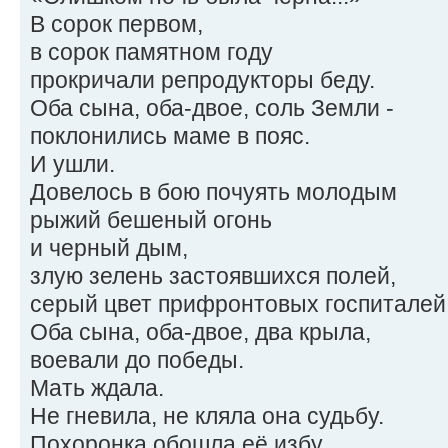
В сорок первом,
в сорок памятном году
прокричали репродукторы беду.
Оба сына, оба-двое, соль Земли -
поклонились маме в пояс.
И ушли.
Довелось в бою почуять молодым
рыжий бешеный огонь
и черный дым,
злую зелень застоявшихся полей,
серый цвет прифронтовых госпиталей
Оба сына, оба-двое, два крыла,
воевали до победы.
Мать ждала.
Не гневила, не кляла она судьбу.
Похоронка обошла её избу.