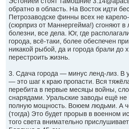
Эстонией стоят тамошние 3.14@арасы
обратно в область. На Восток идти б
Петрозаводске финны всех не карело
(сюрприз от Маннергейма!) сгоняют в л
болезни, все дела. Юг, где располага
города, всё-таки, более обеспечен пр
никакой рыбой, да и города брали до 
перестроить жизнь.
3. Сдача города — минус ленд-лиз. В 
— это шаг к краю пропасти. Вся тяжёл
перебита в первые месяцы войны, сло
снарядами. Уральские заводы ещё не 
полную мощность. Воюем людьми. А ч
(тогда) Это будет прорыв в военном и
того света внимательно прислушивает