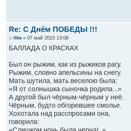
Re: С Днём ПОБЕДЫ !!!
like
» 07 май 2015 13:08
БАЛЛАДА О КРАСКАХ
Был он рыжим, как из рыжиков рагу.
Рыжим, словно апельсины на снегу.
Мать шутила, мать веселою была:
«Я от солнышка сыночка родила...»
А другой был чёрным-чёрным у неё.
Чёрным, будто обгоревшее смолье.
Хохотала над расспросами она,
говорила:
«Слишком ночь была черна!..»