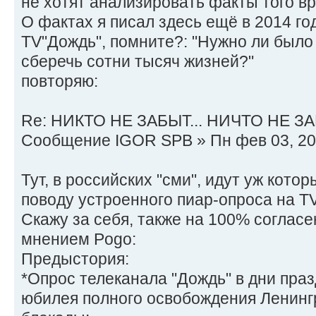
не хотят анализировать факты того в
О фактах я писал здесь ещё в 2014 го
TV"Дождь", помните?: "Нужно ли было
сберечь сотни тысяч жизней?"
повторяю:
Re: НИКТО НЕ ЗАБЫТ... НИЧТО НЕ ЗА
Сообщение IGOR SPB » Пн фев 03, 20
Тут, в российских "сми", идут уж кото
поводу устроенного пиар-опроса на TV
Скажу за себя, также на 100% соглас
мнением Pogo:
Предыстория:
*Опрос телеканала "Дождь" в дни пра
юбилея полного освобождения Ленинг