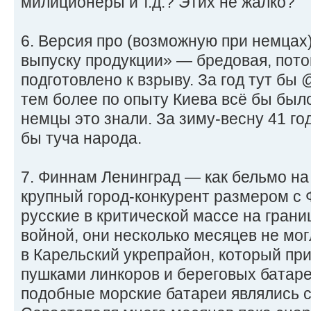
милиционеры и т.д.? Этих не жалко?
6. Версия про (возможную при немцах)
выпуску продукции» — бредовая, пото
подготовлено к взрыву. За год тут бы 
тем более по опыту Киева всё бы был
немцы это знали. За зиму-весну 41 го
бы туча народа.
7. Финнам Ленинград — как бельмо на 
крупный город-конкурент размером с
русские в критической массе на гран
войной, они несколько месяцев не мог
в Карельский укрепрайон, который п
пушками линкоров и береговых батар
подобные морские батареи являлись 