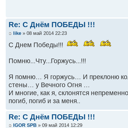
Re: С Днём ПОБЕДЫ !!!
like
» 08 май 2014 22:23
С Днем Победы!!!
Помню...Чту...Горжусь...!!!
Я помню… Я горжусь… И преклоню ко
стены… у Вечного Огня …
И многие, как я, склонятся непременн
погиб, погиб и за меня..
Re: С Днём ПОБЕДЫ !!!
IGOR SPB
» 09 май 2014 12:29