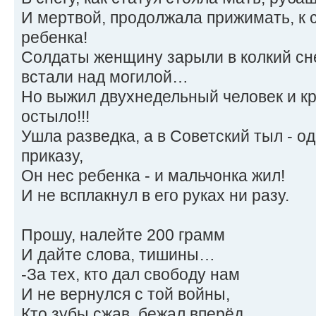
И мертвой, продолжала прижимать, к 
ребенка!
Солдаты женщину зарыли в колкий сне
встали над могилой…
Но выжил двухнедельный человек и к
остыло!!!
Ушла разведка, а в Советский тыл - о
приказу,
Он нес ребенка - и мальчонка жил!
И не всплакнул в его руках ни разу.
Прошу, налейте 200 грамм
И дайте слова, тишины…
-За тех, кто дал свободу нам
И не вернулся с той войны,
Кто зубы сжав, бежал вперёд