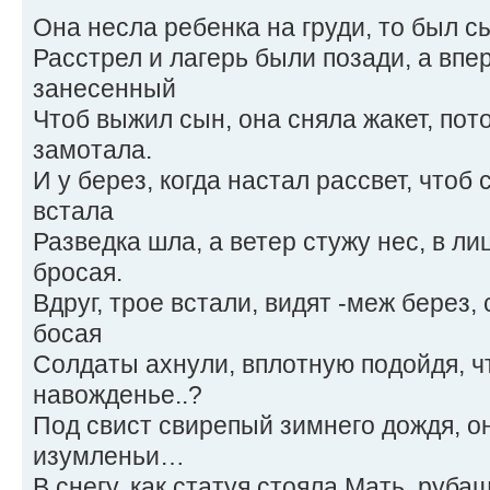
Она несла ребенка на груди, то был 
Расстрел и лагерь были позади, а впер
занесенный
Чтоб выжил сын, она сняла жакет, по
замотала.
И у берез, когда настал рассвет, чтоб
встала
Разведка шла, а ветер стужу нес, в ли
бросая.
Вдруг, трое встали, видят -меж берез
босая
Солдаты ахнули, вплотную подойдя, чт
навожденье..?
Под свист свирепый зимнего дождя, он
изумленьи…
В снегу, как статуя стояла Мать, руб