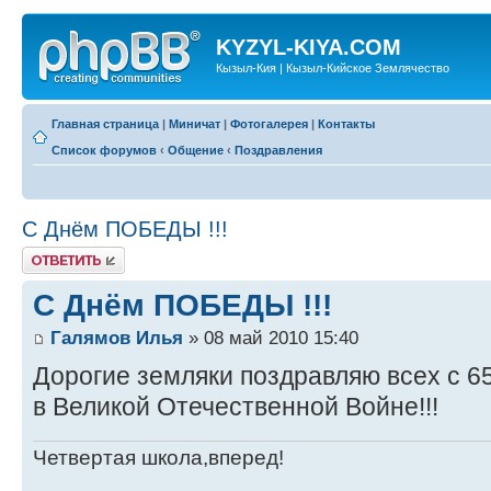
KYZYL-KIYA.COM
Кызыл-Кия | Кызыл-Кийское Землячество
Главная страница
|
Миничат
|
Фотогалерея
|
Контакты
Список форумов
‹
Общение
‹
Поздравления
С Днём ПОБЕДЫ !!!
Ответить
С Днём ПОБЕДЫ !!!
Галямов Илья
» 08 май 2010 15:40
Дорогие земляки поздравляю всех с 
в Великой Отечественной Войне!!!
Четвертая школа,вперед!