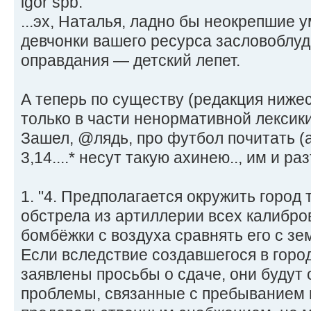
igor spb:
...эх, Наталья, ладно бы неокрепшие 
девчонки вашего ресурса засловоблуд
оправдания — детский лепет.
А теперь по существу (редакция ниж
только в части ненормативной лексики
Зашел, @лядь, про футбол почитать (а
3,14....* несут такую ахинею.., им и ра
1. "4. Предполагается окружить город
обстрела из артиллерии всех калибро
бомбёжки с воздуха сравнять его с зе
Если вследствие создавшегося в горо
заявлены просьбы о сдаче, они будут о
проблемы, связанные с пребыванием в