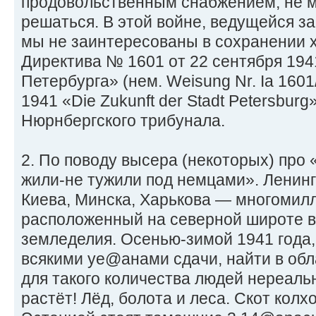
продовольственным снабжением, не м
решаться. В этой войне, ведущейся з
мы не заинтересованы в сохранении х
Директива № 1601 от 22 сентября 194
Петербурга» (нем. Weisung Nr. Ia 1601
1941 «Die Zukunft der Stadt Petersbur
Нюрнбергского трибунала.
2. По поводу высера (некоторых) про 
жили-не тужили под немцами». Ленингр
Киева, Минска, Харькова — многомил
расположенный на северной широте в
земледелия. Осенью-зимой 1941 года,
всякими уе@анами сдачи, найти в обл
для такого количества людей нереаль
растёт! Лёд, болота и леса. Скот колх