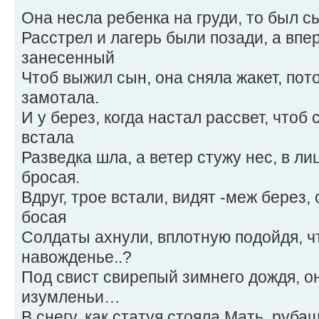
Она несла ребенка на груди, то был 
Расстрел и лагерь были позади, а впер
занесенный
Чтоб выжил сын, она сняла жакет, по
замотала.
И у берез, когда настал рассвет, чтоб
встала
Разведка шла, а ветер стужу нес, в ли
бросая.
Вдруг, трое встали, видят -меж берез
босая
Солдаты ахнули, вплотную подойдя, чт
навожденье..?
Под свист свирепый зимнего дождя, он
изумленьи…
В снегу, как статуя стояла Мать, руб