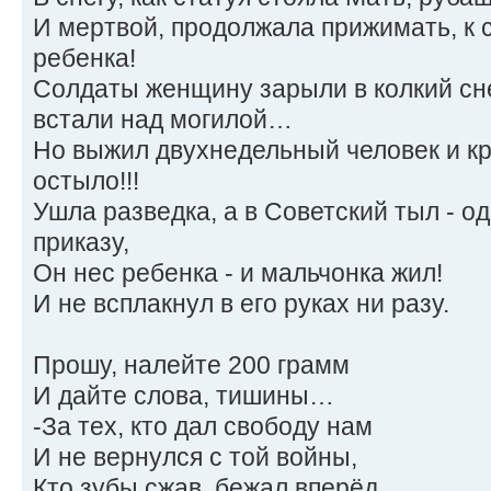
И мертвой, продолжала прижимать, к 
ребенка!
Солдаты женщину зарыли в колкий сне
встали над могилой…
Но выжил двухнедельный человек и к
остыло!!!
Ушла разведка, а в Советский тыл - о
приказу,
Он нес ребенка - и мальчонка жил!
И не всплакнул в его руках ни разу.
Прошу, налейте 200 грамм
И дайте слова, тишины…
-За тех, кто дал свободу нам
И не вернулся с той войны,
Кто зубы сжав, бежал вперёд