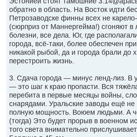
Эстонией стоят тамошние 3.14@арасы
обратно в область. На Восток идти б
Петрозаводске финны всех не карело
(сюрприз от Маннергейма!) сгоняют в л
болезни, все дела. Юг, где располага
города, всё-таки, более обеспечен пр
никакой рыбой, да и города брали до 
перестроить жизнь.
3. Сдача города — минус ленд-лиз. В 
— это шаг к краю пропасти. Вся тяжёл
перебита в первые месяцы войны, сло
снарядами. Уральские заводы ещё не 
полную мощность. Воюем людьми. А ч
(тогда) Это будет прорыв в военном и
того света внимательно прислушивает