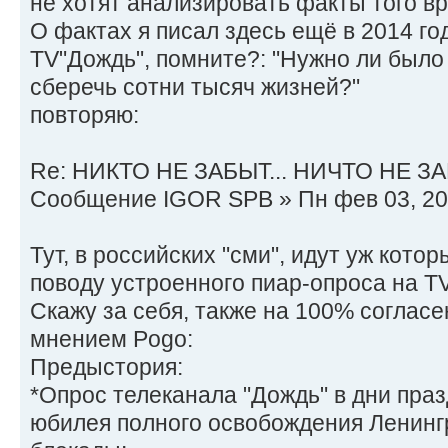
не хотят анализировать факты того в
О фактах я писал здесь ещё в 2014 го
TV"Дождь", помните?: "Нужно ли было
сберечь сотни тысяч жизней?"
повторяю:
Re: НИКТО НЕ ЗАБЫТ... НИЧТО НЕ ЗА
Сообщение IGOR SPB » Пн фев 03, 20
Тут, в российских "сми", идут уж кото
поводу устроенного пиар-опроса на TV
Скажу за себя, также на 100% соглас
мнением Pogo:
Предыстория:
*Опрос телеканала "Дождь" в дни пра
юбилея полного освобождения Ленинг