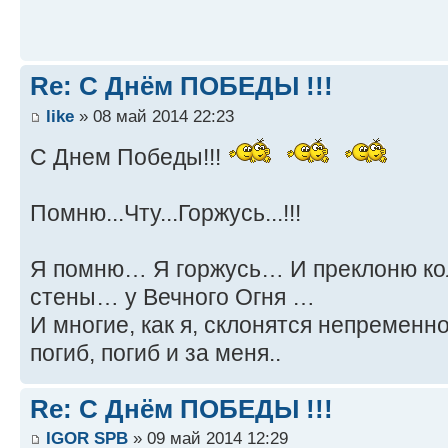
Re: С Днём ПОБЕДЫ !!!
like
» 08 май 2014 22:23
С Днем Победы!!!
Помню...Чту...Горжусь...!!!
Я помню… Я горжусь… И преклоню ко
стены… у Вечного Огня …
И многие, как я, склонятся непременн
погиб, погиб и за меня..
Re: С Днём ПОБЕДЫ !!!
IGOR SPB
» 09 май 2014 12:29