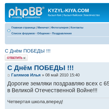
KYZYL-KIYA.COM
Кызыл-Кия | Кызыл-Кийское Землячество
Главная страница
|
Миничат
|
Фотогалерея
|
Контакты
Список форумов
‹
Общение
‹
Поздравления
С Днём ПОБЕДЫ !!!
Ответить
С Днём ПОБЕДЫ !!!
Галямов Илья
» 08 май 2010 15:40
Дорогие земляки поздравляю всех с 
в Великой Отечественной Войне!!!
Четвертая школа,вперед!