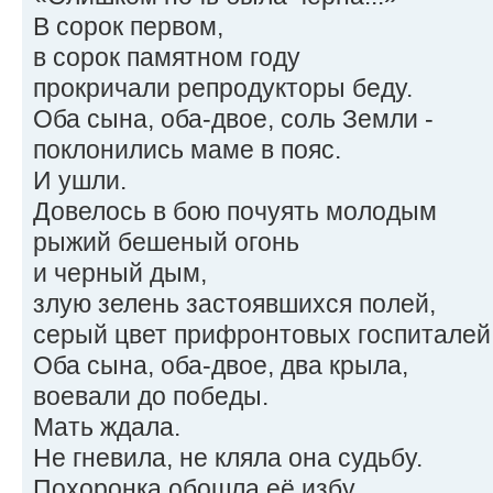
В сорок первом,
в сорок памятном году
прокричали репродукторы беду.
Оба сына, оба-двое, соль Земли -
поклонились маме в пояс.
И ушли.
Довелось в бою почуять молодым
рыжий бешеный огонь
и черный дым,
злую зелень застоявшихся полей,
серый цвет прифронтовых госпиталей
Оба сына, оба-двое, два крыла,
воевали до победы.
Мать ждала.
Не гневила, не кляла она судьбу.
Похоронка обошла её избу.