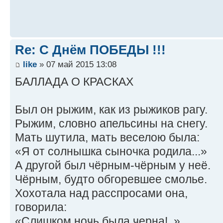
Re: С Днём ПОБЕДЫ !!!
like
» 07 май 2015 13:08
БАЛЛАДА О КРАСКАХ
Был он рыжим, как из рыжиков рагу.
Рыжим, словно апельсины на снегу.
Мать шутила, мать веселою была:
«Я от солнышка сыночка родила...»
А другой был чёрным-чёрным у неё.
Чёрным, будто обгоревшее смолье.
Хохотала над расспросами она,
говорила:
«Слишком ночь была черна!..»