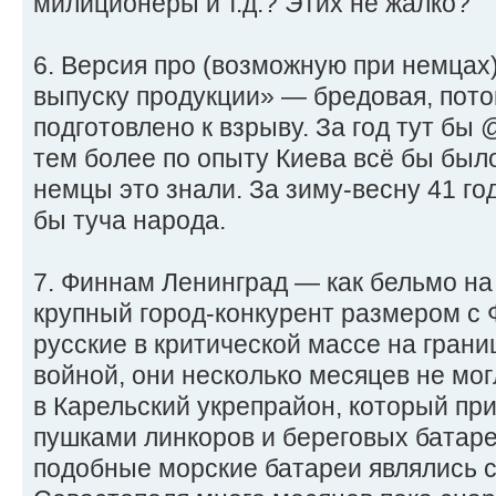
милиционеры и т.д.? Этих не жалко?
6. Версия про (возможную при немцах)
выпуску продукции» — бредовая, пото
подготовлено к взрыву. За год тут бы 
тем более по опыту Киева всё бы был
немцы это знали. За зиму-весну 41 го
бы туча народа.
7. Финнам Ленинград — как бельмо на 
крупный город-конкурент размером с
русские в критической массе на гран
войной, они несколько месяцев не мог
в Карельский укрепрайон, который п
пушками линкоров и береговых батар
подобные морские батареи являлись 