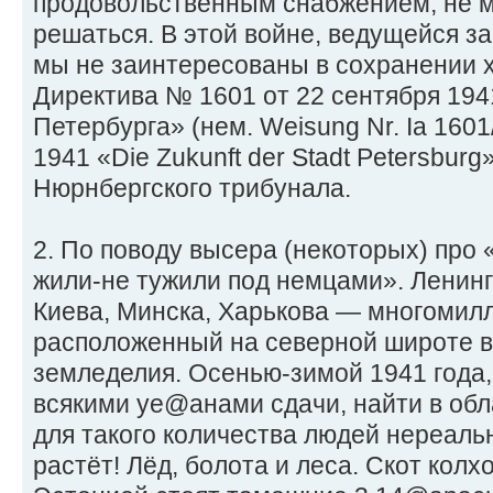
продовольственным снабжением, не м
решаться. В этой войне, ведущейся з
мы не заинтересованы в сохранении х
Директива № 1601 от 22 сентября 194
Петербурга» (нем. Weisung Nr. Ia 1601
1941 «Die Zukunft der Stadt Petersbur
Нюрнбергского трибунала.
2. По поводу высера (некоторых) про 
жили-не тужили под немцами». Ленингр
Киева, Минска, Харькова — многомил
расположенный на северной широте в
земледелия. Осенью-зимой 1941 года,
всякими уе@анами сдачи, найти в обл
для такого количества людей нереаль
растёт! Лёд, болота и леса. Скот колх