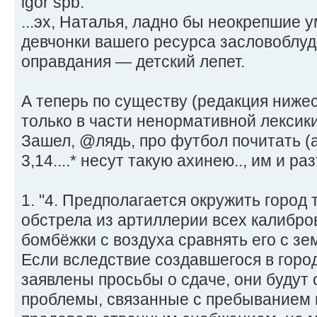
igor spb:
...эх, Наталья, ладно бы неокрепшие 
девчонки вашего ресурса засловоблуд
оправдания — детский лепет.
А теперь по существу (редакция ниж
только в части ненормативной лексики
Зашел, @лядь, про футбол почитать (а
3,14....* несут такую ахинею.., им и ра
1. "4. Предполагается окружить город
обстрела из артиллерии всех калибро
бомбёжки с воздуха сравнять его с зе
Если вследствие создавшегося в горо
заявлены просьбы о сдаче, они будут о
проблемы, связанные с пребыванием в