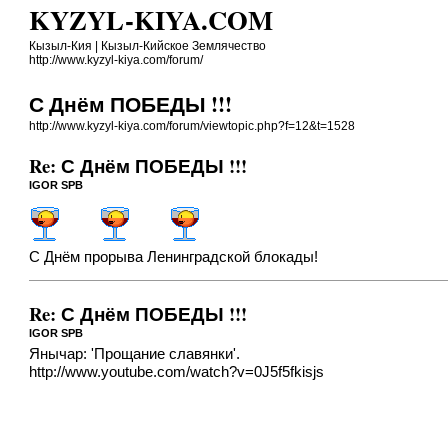
KYZYL-KIYA.COM
Кызыл-Кия | Кызыл-Кийское Землячество
http://www.kyzyl-kiya.com/forum/
С Днём ПОБЕДЫ !!!
http://www.kyzyl-kiya.com/forum/viewtopic.php?f=12&t=1528
Re: С Днём ПОБЕДЫ !!!
IGOR SPB
С Днём прорыва Ленинградской блокады!
Re: С Днём ПОБЕДЫ !!!
IGOR SPB
Янычар: 'Прощание славянки'.
http://www.youtube.com/watch?v=0J5f5fkisjs