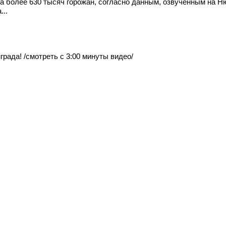
да более 630 тысяч горожан, согласно данным, озвученным на Н
...
рада! /смотреть с 3:00 минуты видео/