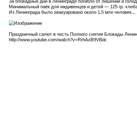
За блокадные дни в Ленинграде погибло от лишений и голо
Минимальный паёк для иждивенцев и детей — 125 гр. хлеба
Из Ленинграда было эвакуировано около 1,5 млн человек...
Праздничный салют в честь Полного снятия Блокады Ленинг
http://www.youtube.com/watch?v=RrhAxB9VBdc