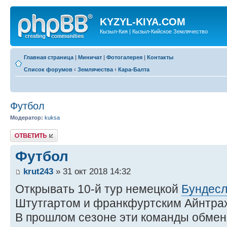
KYZYL-KIYA.COM
Кызыл-Кия | Кызыл-Кийское Землячество
Главная страница
|
Миничат
|
Фотогалерея
|
Контакты
Список форумов
‹
Землячества
‹
Кара-Балта
Футбол
Модератор:
kuksa
Ответить
Футбол
krut243
» 31 окт 2018 14:32
Открывать 10-й тур немецкой
Бундесл
Штутгартом и франкфуртским Айнтра
В прошлом сезоне эти команды обме