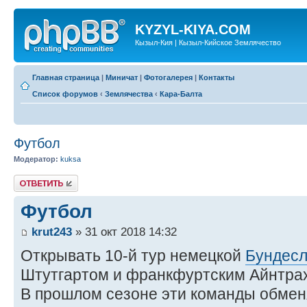
KYZYL-KIYA.COM
Кызыл-Кия | Кызыл-Кийское Землячество
Главная страница
|
Миничат
|
Фотогалерея
|
Контакты
Список форумов
‹
Землячества
‹
Кара-Балта
Футбол
Модератор:
kuksa
Ответить
Футбол
krut243
» 31 окт 2018 14:32
Открывать 10-й тур немецкой
Бундесл
Штутгартом и франкфуртским Айнтра
В прошлом сезоне эти команды обме