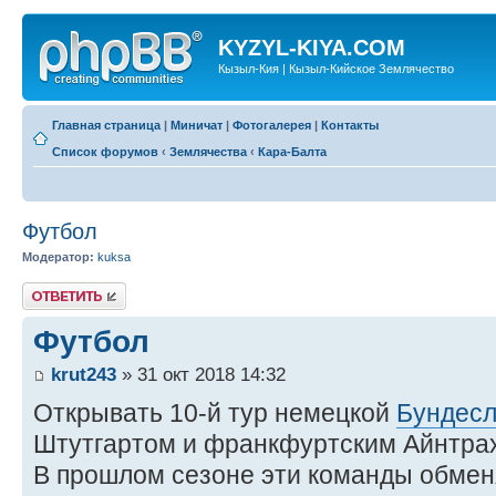
KYZYL-KIYA.COM
Кызыл-Кия | Кызыл-Кийское Землячество
Главная страница
|
Миничат
|
Фотогалерея
|
Контакты
Список форумов
‹
Землячества
‹
Кара-Балта
Футбол
Модератор:
kuksa
Ответить
Футбол
krut243
» 31 окт 2018 14:32
Открывать 10-й тур немецкой
Бундесл
Штутгартом и франкфуртским Айнтра
В прошлом сезоне эти команды обме