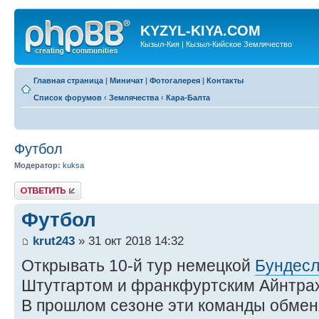
KYZYL-KIYA.COM
Кызыл-Кия | Кызыл-Кийское Землячество
Главная страница
|
Миничат
|
Фотогалерея
|
Контакты
Список форумов
‹
Землячества
‹
Кара-Балта
Футбол
Модератор:
kuksa
Ответить
Футбол
krut243
» 31 окт 2018 14:32
Открывать 10-й тур немецкой
Бундесл
Штутгартом и франкфуртским Айнтра
В прошлом сезоне эти команды обме