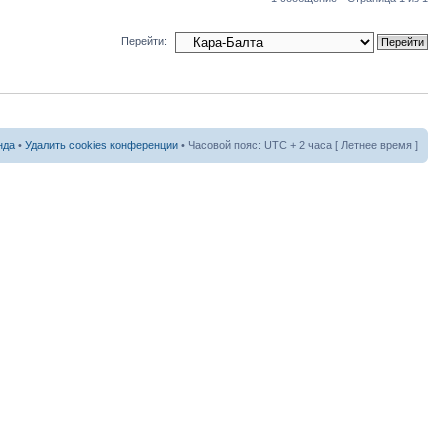
Перейти:
нда
•
Удалить cookies конференции
• Часовой пояс: UTC + 2 часа [ Летнее время ]