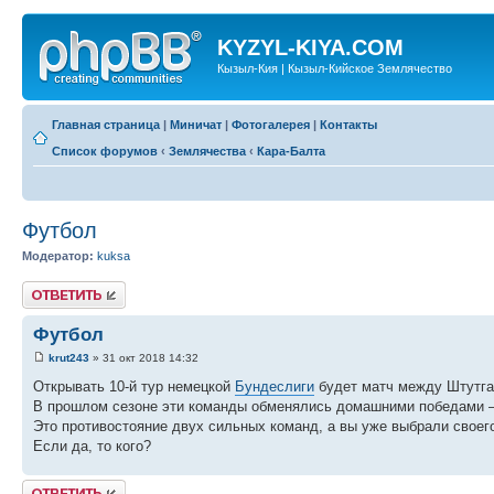
KYZYL-KIYA.COM
Кызыл-Кия | Кызыл-Кийское Землячество
Главная страница
|
Миничат
|
Фотогалерея
|
Контакты
Список форумов
‹
Землячества
‹
Кара-Балта
Футбол
Модератор:
kuksa
Ответить
Футбол
krut243
» 31 окт 2018 14:32
Открывать 10-й тур немецкой
Бундеслиги
будет матч между Штутга
В прошлом сезоне эти команды обменялись домашними победами – 2
Это противостояние двух сильных команд, а вы уже выбрали своег
Если да, то кого?
Ответить