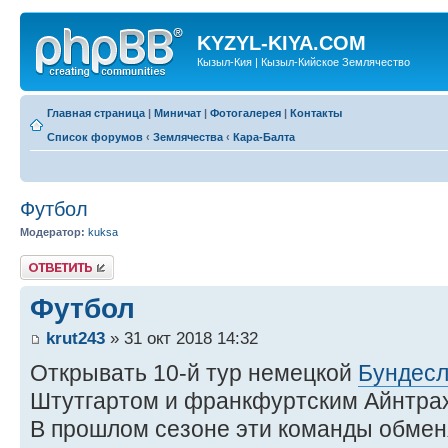
KYZYL-KIYA.COM
Кызыл-Кия | Кызыл-Кийское Землячество
Главная страница
|
Миничат
|
Фотогалерея
|
Контакты
Список форумов
‹
Землячества
‹
Кара-Балта
Футбол
Модератор:
kuksa
Ответить
Футбол
krut243
» 31 окт 2018 14:32
Открывать 10-й тур немецкой
Бундесл
Штутгартом и франкфуртским Айнтра
В прошлом сезоне эти команды обме