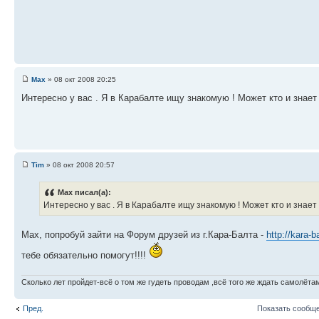
Max
» 08 окт 2008 20:25
Интересно у вас . Я в Карабалте ищу знакомую ! Может кто и знает
Tim
» 08 окт 2008 20:57
Max писал(а):
Интересно у вас . Я в Карабалте ищу знакомую ! Может кто и знает
Мах, попробуй зайти на Форум друзей из г.Кара-Балта -
http://kara-b
тебе обязательно помогут!!!!
Сколько лет пройдет-всё о том же гудеть проводам ,всё того же ждать самолётам.
Пред.
Показать сообще