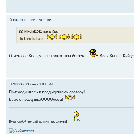
BIGPIT
» 13 июн 2008 18:29
Nikolaj2011 писал(а):
На kara-balta.ru.
Отчего же Коль,мы не только там бегаем.
Всех Кызыл-Кийцев
SERG
» 13 июн 2008 18:44
Присоединяюсь к предыдущему оратору!
Всех с праздникоООООооом!
Будь собой, не дай другим засохнуть!