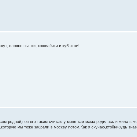
нут, словно пышки, кошелёчки и кубышки!
всем родной,ноя его таким считаю-у меня там мама родилась и жила в м
,которую мы тоже забрали в москву потом.Как я скучаю,кто0нибудь знает