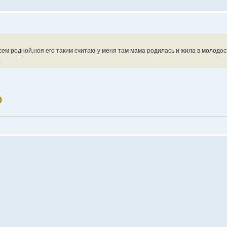
всем родной,ноя его таким считаю-у меня там мама родилась и жила в молодос
,