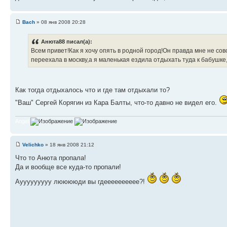
Bach
» 08 янв 2008 20:28
Анюта88 писал(а):
Всем привет!Как я хочу опять в родной город!Он правда мне не со
переехала в москву,а я маленькая ездила отдыхать туда к бабушке
Как тогда отдыхалось что и где там отдыхали то?
"Ваш" Сергей Корягин из Кара Балты, что-то давно не видел его.
Angel
Velichko
» 18 янв 2008 21:12
Что то Анюта пропала!
Да и вообще все куда-то пропали!
Аууууууууу лююююди вы гдееееееееее?!