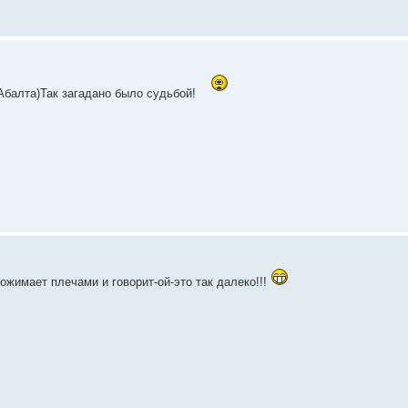
РАбалта)Так загадано было судьбой!
жимает плечами и говорит-ой-это так далеко!!!