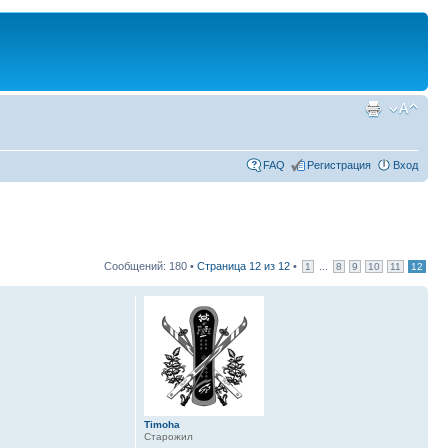
FAQ
Регистрация
Вход
Сообщений: 180 •
Страница
12
из
12
•
...
1
8
9
10
11
12
Timoha
Старожил