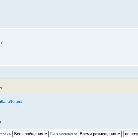
 ?
 ?
alta.ru/forum/
...
ния за:
Поле сортировки