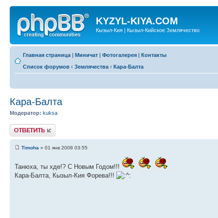
KYZYL-KIYA.COM
Кызыл-Кия | Кызыл-Кийское Землячество
Главная страница
|
Миничат
|
Фотогалерея
|
Контакты
Список форумов
‹
Землячества
‹
Кара-Балта
Кара-Балта
Модератор:
kuksa
Ответить
Timoha
» 01 янв 2008 03:55
Танюха, ты хде!? С Новым Годом!!!
Кара-Балта, Кызыл-Кия Форева!!!