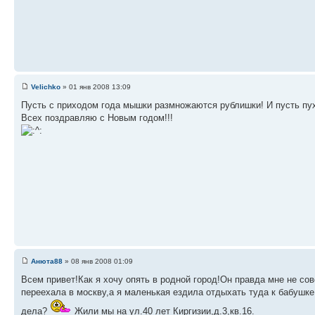
Velichko
» 01 янв 2008 13:09
Пусть с приходом года мышки размножаются рублишки! И пусть пух
Всех поздравляю с Новым годом!!!
Анюта88
» 08 янв 2008 01:09
Всем привет!Как я хочу опять в родной город!Он правда мне не со
переехала в москву,а я маленькая ездила отдыхать туда к бабушке
дела?
Жили мы на ул.40 лет Киргизии,д.3,кв.16.