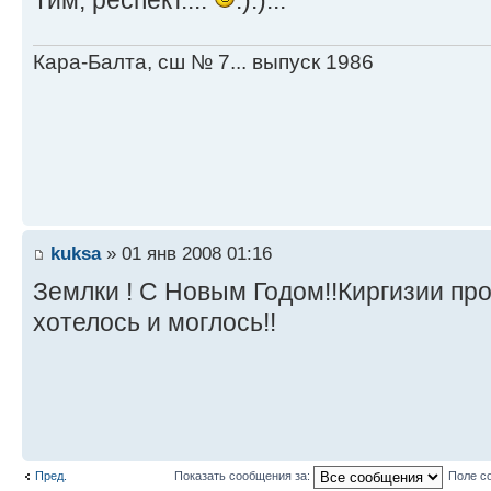
Тим, респект....
:):)...
Кара-Балта, сш № 7... выпуск 1986
kuksa
» 01 янв 2008 01:16
Землки ! С Новым Годом!!Киргизии про
хотелось и моглось!!
Пред.
Показать сообщения за:
Поле с