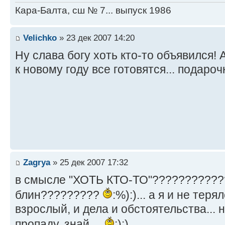
Кара-Балта, сш № 7... выпуск 1986
Velichko
» 23 дек 2007 14:20
Ну слава богу хоть кто-то объявился! 
к новому году все готовятся... подарочк
Zagrya
» 25 дек 2007 17:32
в смысле "ХОТЬ КТО-ТО"???????????
блин?????????
:%):)... а я и не теря
взрослый, и дела и обстоятельства... н
пропаду, знай....
:):)