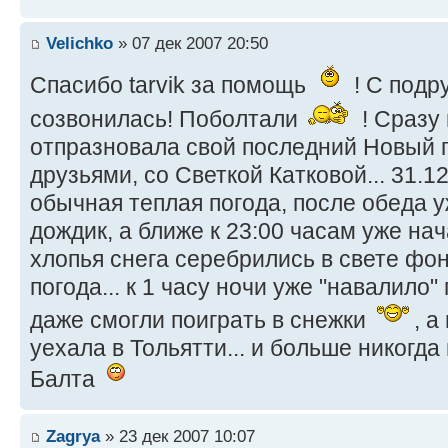
Velichko
» 07 дек 2007 20:50
Спасибо tarvik за помощь
! С подр
созвонилась! Поболтали
! Сразу
отпразновала свой последний Новый го
друзьями, со Светкой Катковой... 31.1
обычная теплая погода, после обеда 
дождик, а ближе к 23:00 часам уже нач
хлопья снега серебрились в свете фон
погода... к 1 часу ночи уже "навалило"
даже смогли поиграть в снежки
, а
уехала в Тольятти... и больше никогда
Балта
Zagrya
» 23 дек 2007 10:07