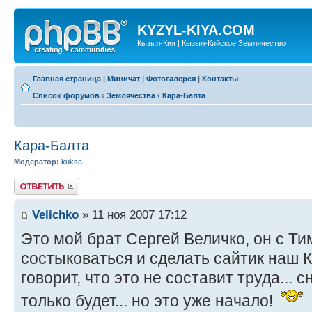
KYZYL-KIYA.COM
Кызыл-Кия | Кызыл-Кийское Землячество
Главная страница
|
Миничат
|
Фотогалерея
|
Контакты
Список форумов
‹
Землячества
‹
Кара-Балта
Кара-Балта
Модератор:
kuksa
Ответить
Velichko
» 11 ноя 2007 17:12
Это мой брат Сергей Величко, он с Т
состыковаться и сделать сайтик наш 
говорит, что это не составит труда...
только будет... но это уже начало!