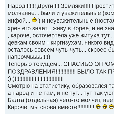
Народ!!!!!!! Други!!!! Земляки!!!! Прос
молчание... были и уважительные (ком
инфой...
) и неуважительные (носталь
хрен его знает... живу в Корее, и не зн
, кароче, осточертела уже житуха тут...
девкам своим - киргизухам, никого виде
осталось совсем чуть-чуть... скроее бы
напроччьььь!!!!)
Теперь о текущем... СПАСИБО ОГРОМН
ПОЗДРАВЛЕНИЯ!!!!!!!!!!!!! БЫЛО ТАК 
:):)!!!!!!!!!!!!!!!!!!!!!!!!!!!!!!!!
Смотрю на статистику, образовался т
а народ и не там, и не тут... тут так ую
Балта (отдельная) чего-то молчит, нее
Кароче, мы снова вместе!!!!!!!!!!!