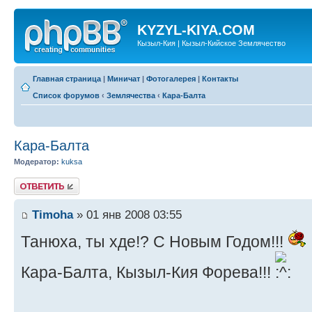
KYZYL-KIYA.COM
Кызыл-Кия | Кызыл-Кийское Землячество
Главная страница
|
Миничат
|
Фотогалерея
|
Контакты
Список форумов
‹
Землячества
‹
Кара-Балта
Кара-Балта
Модератор:
kuksa
Ответить
Timoha
» 01 янв 2008 03:55
Танюха, ты хде!? С Новым Годом!!!
Кара-Балта, Кызыл-Кия Форева!!!