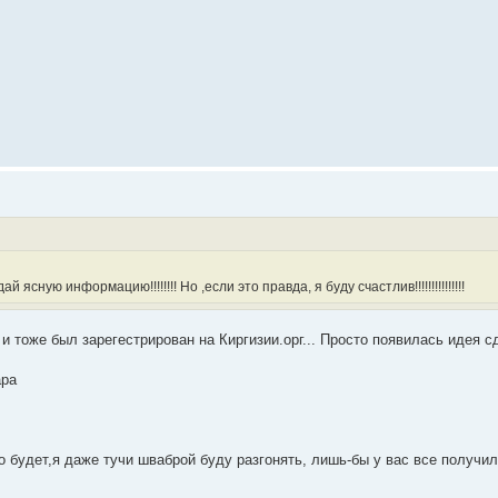
сную информацию!!!!!!!! Но ,если это правда, я буду счастлив!!!!!!!!!!!!!!!
 тоже был зарегестрирован на Киргизии.орг... Просто появилась идея сд
ара
 будет,я даже тучи шваброй буду разгонять, лишь-бы у вас все получилось