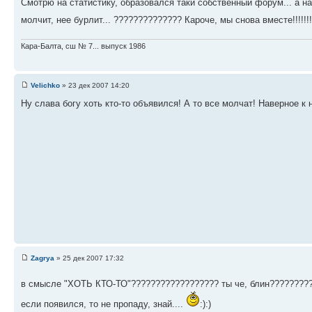
Смотрю на статистику, образовался таки собственный форум... а наро
молчит, нее бурлит... ?????????????? Кароче, мы снова вместе!!!!!!!
Кара-Балта, сш № 7... выпуск 1986
Velichko
» 23 дек 2007 14:20
Ну слава богу хоть кто-то объявился! А то все молчат! Наверное к н
Zagrya
» 25 дек 2007 17:32
в смысле "ХОТЬ КТО-ТО"?????????????????? ты че, блин????????
если появился, то не пропаду, знай....
:):)