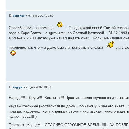
Velichko
» 07 дек 2007 20:50
Спасибо tarvik за помощь
! С подружкой своей Светой созво
года в Кара-Балта... с друзьями, со Светкой Катковой... 31.12.19
а ближе к 23:00 часам уже начал падать снег... Большие хлопья сне
прилично, так что мы даже смогли поиграть в снежки
, а в 
Zagrya
» 23 дек 2007 10:07
Народ!!!!!!! Други!!!! Земляки!!!! Простите великодушно за долгое
неуважительные (ностальгия по дому... по какому, хрен его знает...
правда, надоело... хочу к девкам своим - киргизухам, никого видеть
напроччьььь!!!!)
Теперь о текущем... СПАСИБО ОГРОМНОЕ ВСЕМ!!!!!!!!! ЗА ПОЗДРА