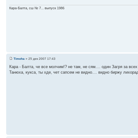
Кара-Балта, сш № 7... выпуск 1986
Timoha
» 25 дек 2007 17:43
Кара - Балта, че все молчим!? не там, не сям.... один Загря за всех
Танюха, кукса, ты хде, чет сапсем не видно.... видно биржу лихора