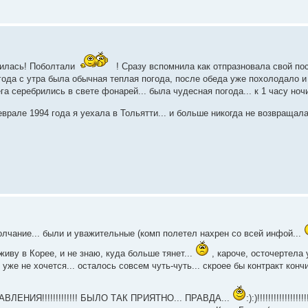
нилась! Поболтали
! Сразу вспомнила как отпразновала свой п
93 года с утра была обычная теплая погода, после обеда уже похолодало 
га серебрились в свете фонарей... была чудесная погода... к 1 часу ноч
феврале 1994 года я уехала в Тольятти... и больше никогда не возвращал
 молчание... были и уважительные (комп полетел нахрен со всей инфой...
 живу в Корее, и не знаю, куда больше тянет...
, кароче, осточертела 
 уже не хочется... осталось совсем чуть-чуть... скроее бы контракт кончи
ВЛЕНИЯ!!!!!!!!!!!!! БЫЛО ТАК ПРИЯТНО... ПРАВДА...
:):)!!!!!!!!!!!!!!!!!!