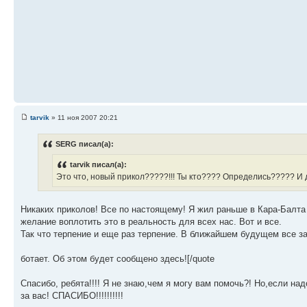
tarvik
» 11 ноя 2007 20:21
SERG писал(а):
tarvik писал(а):
Это что, новый прикол?????!!! Ты кто???? Определись????? И дай я
Никаких приколов! Все по настоящему! Я жил раньше в Кара-Балта и
желание воплотить это в реальность для всех нас. Вот и все.
Так что терпение и еще раз терпение. В ближайшем будущем все з
ботает. Об этом будет сообщено здесь![/quote
Спасибо, ребята!!!! Я не знаю,чем я могу вам помочь?! Но,если надо
за вас! СПАСИБО!!!!!!!!!!