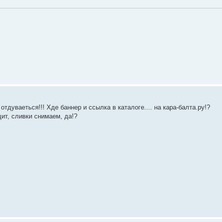
 отдуваеться!!! Хде баннер и ссылка в каталоге.... на кара-балта.ру!?
дит, сливки снимаем, да!?