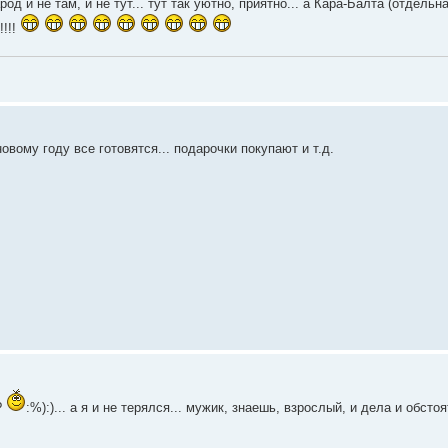
д и не там, и не тут... тут так уютно, приятно... а Кара-Балта (отдельна
!!!!
овому году все готовятся... подарочки покупают и т.д.
?
:%):)... а я и не терялся... мужик, знаешь, взрослый, и дела и обстоя