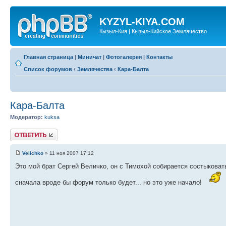
KYZYL-KIYA.COM
Кызыл-Кия | Кызыл-Кийское Землячество
Главная страница
|
Миничат
|
Фотогалерея
|
Контакты
Список форумов
‹
Землячества
‹
Кара-Балта
Кара-Балта
Модератор:
kuksa
Ответить
Velichko
» 11 ноя 2007 17:12
Это мой брат Сергей Величко, он с Тимохой собирается состыковать
сначала вроде бы форум только будет... но это уже начало!