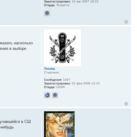
Зарегистрирован:
14 авг 2007 18:22
Откуда:
Тольятти
оказать насколько
ения в выборе
Timoha
Старожил
Сообщения:
1097
Зарегистрирован:
01 фев 2006 13:10
Откуда:
USSR
обучавшейся в СШ
-нибудь