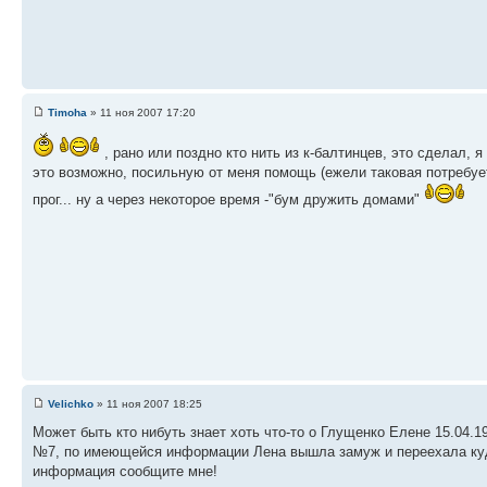
Timoha
» 11 ноя 2007 17:20
, рано или поздно кто нить из к-балтинцев, это сделал, 
это возможно, посильную от меня помощь (ежели таковая потребуе
прог... ну а через некоторое время -"бум дружить домами"
Velichko
» 11 ноя 2007 18:25
Может быть кто нибуть знает хоть что-то о Глущенко Елене 15.04.
№7, по имеющейся информации Лена вышла замуж и переехала куда
информация сообщите мне!