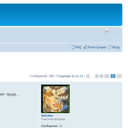
FAQ
Регистрация
Вход
Сообщений: 180 •
Страница
11
из
12
•
...
1
8
9
10
11
12
ит труда...
Velichko
Участник форума
Сообщения:
16