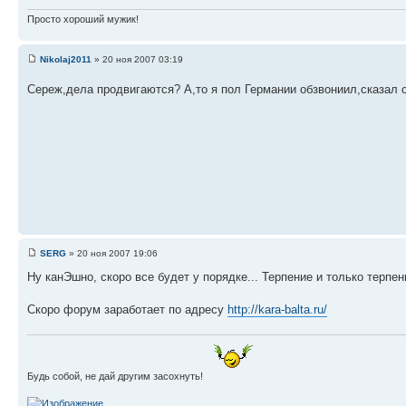
Просто хороший мужик!
Nikolaj2011
» 20 ноя 2007 03:19
Cереж,дела продвигаются? А,то я пол Германии обзвониил,сказ
SERG
» 20 ноя 2007 19:06
Ну канЭшно, скоро все будет у порядке... Терпение и только терпени
Скоро форум заработает по адресу
http://kara-balta.ru/
Будь собой, не дай другим засохнуть!