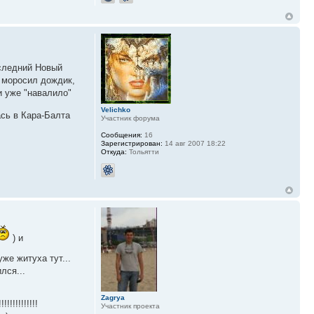
оследний Новый
и моросил дождик,
и уже "навалило"
Velichko
ась в Кара-Балта
Участник форума
Сообщения:
16
Зарегистрирован:
14 авг 2007 18:22
Откуда:
Тольятти
) и
уже житуха тут...
лся...
Zagrya
!!!!!!!!!!!!!!
Участник проекта