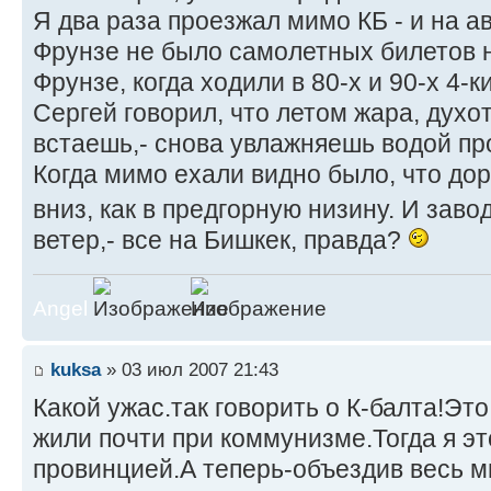
Я два раза проезжал мимо КБ - и на ав
Фрунзе не было самолетных билетов н
Фрунзе, когда ходили в 80-х и 90-х 4-к
Сергей говорил, что летом жара, духот
встаешь,- снова увлажняешь водой пр
Когда мимо ехали видно было, что дор
вниз, как в предгорную низину. И зав
ветер,- все на Бишкек, правда?
Angel
kuksa
» 03 июл 2007 21:43
Какой ужас.так говорить о К-балта!Эт
жили почти при коммунизме.Тогда я э
провинцией.А теперь-объездив весь м