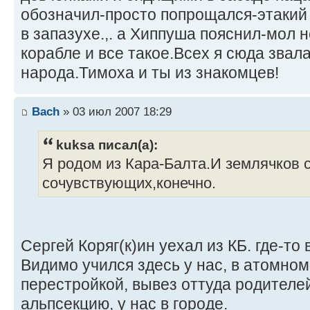
обозначил-просто попрощался-этакий
в запазухе.,. а Хиппуша пояснил-мол 
корабле и все такое.Всех я сюда звала
народа.Тимоха и ты из знакомцев!
Bach
» 03 июл 2007 18:29
kuksa писал(а):
Я родом из Кара-Балта.И землячков с
сочувствующих,конечно.
Сергей Коряг(к)ин уехал из КБ. где-то 
Видимо учился здесь у нас, в атомном 
перестройкой, вывез оттуда родителе
альпсекцию, у нас в городе.