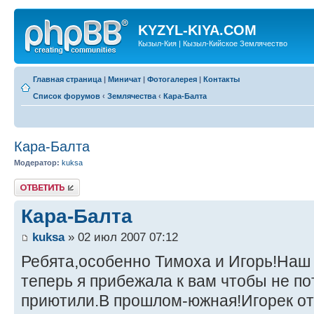
KYZYL-KIYA.COM
Кызыл-Кия | Кызыл-Кийское Землячество
Главная страница
|
Миничат
|
Фотогалерея
|
Контакты
Список форумов
‹
Землячества
‹
Кара-Балта
Кара-Балта
Модератор:
kuksa
Ответить
Кара-Балта
kuksa
» 02 июл 2007 07:12
Ребята,особенно Тимоха и Игорь!Наш 
теперь я прибежала к вам чтобы не п
приютили.В прошлом-южная!Игорек от