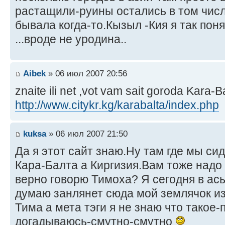
растащили-руины остались в том чис
бывала когда-то.Кызыл -Кия я так пон
...вроде не уродина..
Aibek
» 06 июл 2007 20:56
znaite ili net ,vot vam sait goroda Kara-Ba
http://www.citykr.kg/karabalta/index.php
kuksa
» 06 июл 2007 21:50
Да я этот сайт знаю.Ну там где мы си
Кара-Балта а Киргизия.Вам тоже надо
верно говорю Тимоха? Я сегодня в ас
думаю занлянет сюда мой землячок из
Тима а мета тэги я не знаю что такое
догадываюсь-смутно-смутно