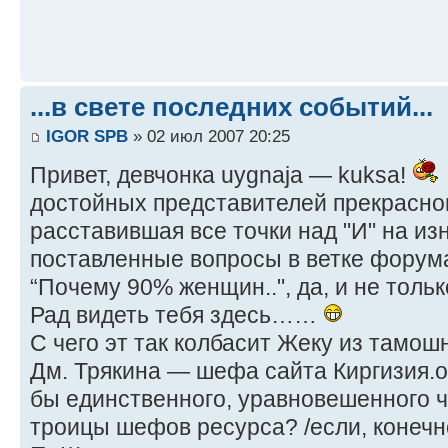
...в свете последних событий...
IGOR SPB
» 02 июл 2007 20:25
Привет, девчонка uygnaja — kuksa!
достойных представителей прекрасног
расставившая все точки над "И" на и
поставленные вопросы в ветке форума
“Почему 90% женщин..", да, и не тольк
Рад видеть тебя здесь……
C чего эт так колбасит Жеку из тамош
Дм. Трякина — шефа сайта Киргизия.or
бы единственного, уравновешенного ч
троицы шефов ресурса? /если, конечно