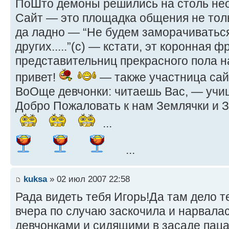
ПоШто демоны решились на столь н
Сайт — это площадка общения не тольк
да ладно — “Не будем заморачиваться
других.....”(с) — кстати, эт коронная 
представительниц прекрасного пола на
привет!
— также участница сайт
ВоОще девчонки: читаешь Вас, — учи
Добро Пожаловать к нам Землячки и З
...
...
kuksa
» 02 июл 2007 22:58
Рада видеть тебя Игорь!Да там дело т
вчера по случаю заскочила и нарвала
девчонками и сидящими в засаде паца