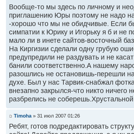
Вообще-то мы здесь по личному и не
приглашению Юры поэтому не надо н
-хорошо что мы не обидчивые. Если б
симпатии к Юрику и Игорьку я б и не 
мало ли в инете сайтов-восточный база
На Киргизии сделали одну грубую ошиб
предупредили не раздувать и не касат
банили соответственно.А нашему наро
разошлись не остановишь-перешли на 
духе. Был у нас Тарвик-снабжал фотка
внезапно закрылся-что никто ничего н
разбрелись не соберешь.Хрустальной 
Timoha
» 31 июл 2007 01:26
Ребят, готов подредактировать структ