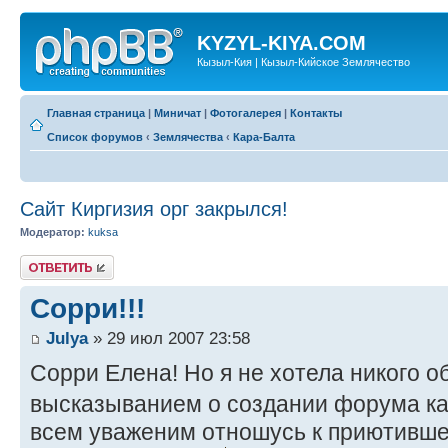
KYZYL-KIYA.COM
Кызыл-Кия | Кызыл-Кийское Землячество
Главная страница
|
Миничат
|
Фотогалерея
|
Контакты
Список форумов
‹
Землячества
‹
Кара-Балта
Сайт Киргизия орг закрылся!
Модератор:
kuksa
Ответить
Сорри!!!
Julya
» 29 июл 2007 23:58
Сорри Елена! Но я не хотела никого 
высказыванием о создании форума к
всем уваженим отношусь к приютившем