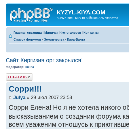
KYZYL-KIYA.COM
Кызыл-Кия | Кызыл-Кийское Землячество
Главная страница
|
Миничат
|
Фотогалерея
|
Контакты
Список форумов
‹
Землячества
‹
Кара-Балта
Сайт Киргизия орг закрылся!
Модератор:
kuksa
Ответить
Сорри!!!
Julya
» 29 июл 2007 23:58
Сорри Елена! Но я не хотела никого 
высказыванием о создании форума к
всем уваженим отношусь к приютившем