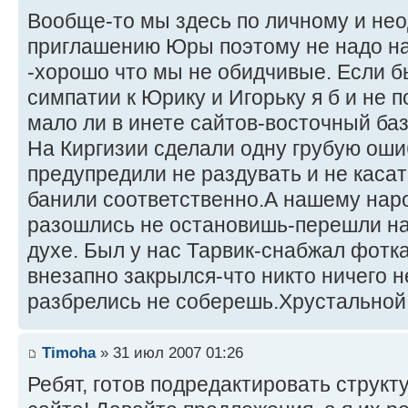
Вообще-то мы здесь по личному и не
приглашению Юры поэтому не надо н
-хорошо что мы не обидчивые. Если б
симпатии к Юрику и Игорьку я б и не 
мало ли в инете сайтов-восточный база
На Киргизии сделали одну грубую ошиб
предупредили не раздувать и не касат
банили соответственно.А нашему наро
разошлись не остановишь-перешли на 
духе. Был у нас Тарвик-снабжал фотка
внезапно закрылся-что никто ничего н
разбрелись не соберешь.Хрустальной 
Timoha
» 31 июл 2007 01:26
Ребят, готов подредактировать структ