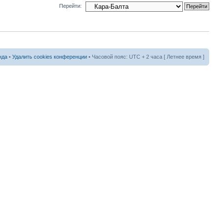
Перейти:
нда
•
Удалить cookies конференции
• Часовой пояс: UTC + 2 часа [ Летнее время ]