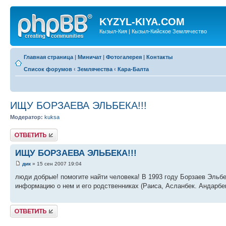
KYZYL-KIYA.COM
Кызыл-Кия | Кызыл-Кийское Землячество
Главная страница
|
Миничат
|
Фотогалерея
|
Контакты
Список форумов
‹
Землячества
‹
Кара-Балта
ИЩУ БОРЗАЕВА ЭЛЬБЕКА!!!
Модератор:
kuksa
Ответить
ИЩУ БОРЗАЕВА ЭЛЬБЕКА!!!
дик
» 15 сен 2007 19:04
люди добрые! помогите найти человека! В 1993 году Борзаев Эльбе
информацию о нем и его родственниках (Раиса, Асланбек. Андарбек
Ответить