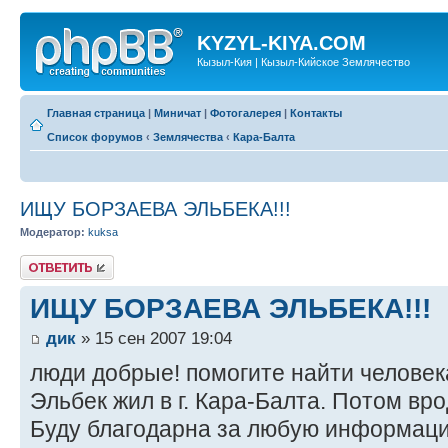
KYZYL-KIYA.COM
Кызыл-Кия | Кызыл-Кийское Землячество
Главная страница
|
Миничат
|
Фотогалерея
|
Контакты
Список форумов
‹
Землячества
‹
Кара-Балта
ИЩУ БОРЗАЕВА ЭЛЬБЕКА!!!
Модератор:
kuksa
Ответить
ИЩУ БОРЗАЕВА ЭЛЬБЕКА!!!
дик
» 15 сен 2007 19:04
люди добрые! помогите найти человека
Эльбек жил в г. Кара-Балта. Потом вр
Буду благодарна за любую информаци