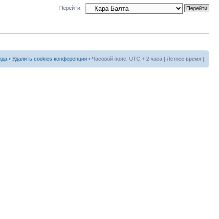
Перейти:
нда
•
Удалить cookies конференции
• Часовой пояс: UTC + 2 часа [ Летнее время ]