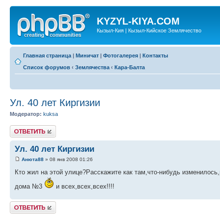
KYZYL-KIYA.COM
Кызыл-Кия | Кызыл-Кийское Землячество
Главная страница
|
Миничат
|
Фотогалерея
|
Контакты
Список форумов
‹
Землячества
‹
Кара-Балта
Ул. 40 лет Киргизии
Модератор:
kuksa
Ответить
Ул. 40 лет Киргизии
Анюта88
» 08 янв 2008 01:26
Кто жил на этой улице?Расскажите как там,что-нибудь изменилось
дома №3
и всех,всех,всех!!!!
Ответить