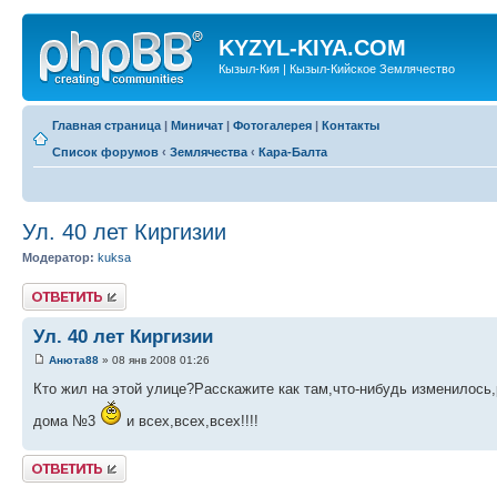
KYZYL-KIYA.COM
Кызыл-Кия | Кызыл-Кийское Землячество
Главная страница
|
Миничат
|
Фотогалерея
|
Контакты
Список форумов
‹
Землячества
‹
Кара-Балта
Ул. 40 лет Киргизии
Модератор:
kuksa
Ответить
Ул. 40 лет Киргизии
Анюта88
» 08 янв 2008 01:26
Кто жил на этой улице?Расскажите как там,что-нибудь изменилось
дома №3
и всех,всех,всех!!!!
Ответить