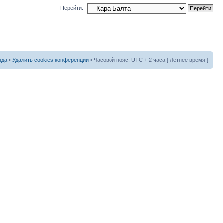
Перейти:
нда
•
Удалить cookies конференции
• Часовой пояс: UTC + 2 часа [ Летнее время ]