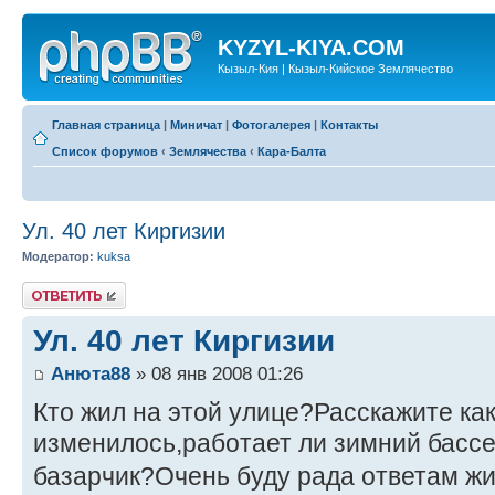
KYZYL-KIYA.COM
Кызыл-Кия | Кызыл-Кийское Землячество
Главная страница
|
Миничат
|
Фотогалерея
|
Контакты
Список форумов
‹
Землячества
‹
Кара-Балта
Ул. 40 лет Киргизии
Модератор:
kuksa
Ответить
Ул. 40 лет Киргизии
Анюта88
» 08 янв 2008 01:26
Кто жил на этой улице?Расскажите как
изменилось,работает ли зимний басс
базарчик?Очень буду рада ответам 