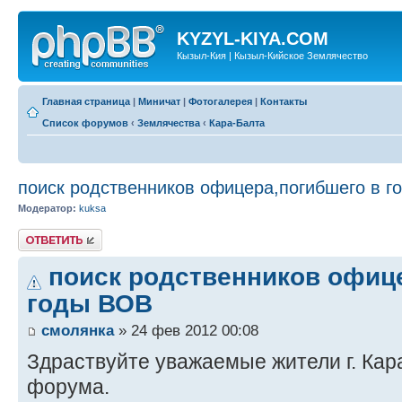
KYZYL-KIYA.COM
Кызыл-Кия | Кызыл-Кийское Землячество
Главная страница
|
Миничат
|
Фотогалерея
|
Контакты
Список форумов
‹
Землячества
‹
Кара-Балта
поиск родственников офицера,погибшего в г
Модератор:
kuksa
Ответить
поиск родственников офиц
годы ВОВ
смолянка
» 24 фев 2012 00:08
Здраствуйте уважаемые жители г. Кара
форума.