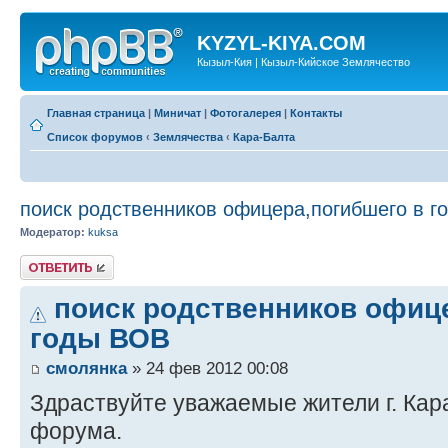
KYZYL-KIYA.COM
Кызыл-Кия | Кызыл-Кийское Землячество
Главная страница
|
Миничат
|
Фотогалерея
|
Контакты
Список форумов
‹
Землячества
‹
Кара-Балта
поиск родственников офицера,погибшего в г
Модератор:
kuksa
Ответить
поиск родственников офиц
годы ВОВ
смолянка
» 24 фев 2012 00:08
Здраствуйте уважаемые жители г. Кара
форума.